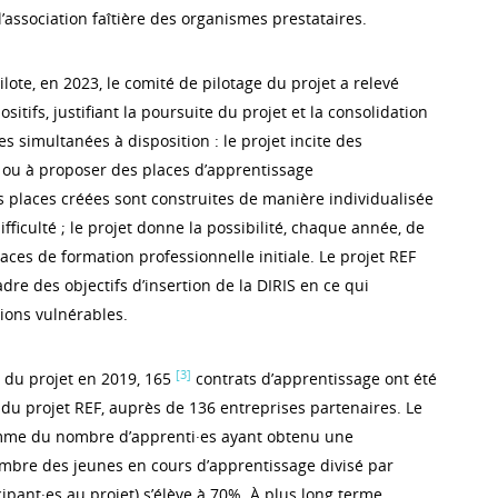
l’association faîtière des organismes prestataires.
ilote, en 2023, le comité de pilotage du projet a relevé
itifs, justifiant la poursuite du projet et la consolidation
 simultanées à disposition : le projet incite des
 ou à proposer des places d’apprentissage
s places créées sont construites de manière individualisée
fficulté ; le projet donne la possibilité, chaque année, de
aces de formation professionnelle initiale. Le projet REF
adre des objectifs d’insertion de la DIRIS en ce qui
ions vulnérables.
[3]
 du projet en 2019, 165
contrats d’apprentissage ont été
 du projet REF, auprès de 136 entreprises partenaires. Le
omme du nombre d’apprenti·es ayant obtenu une
nombre des jeunes en cours d’apprentissage divisé par
ipant·es au projet) s’élève à 70%. À plus long terme,