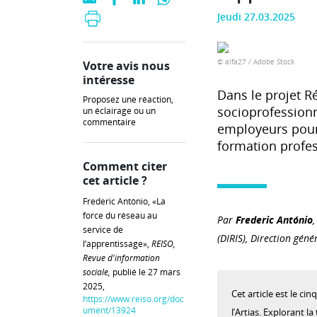
Jeudi 27.03.2025
© alfa27 / Adobe Stock
Votre avis nous
intéresse
Dans le projet R
Proposez une réaction,
socioprofessionne
un éclairage ou un
commentaire
employeurs pour l
formation profess
Comment citer
cet article ?
Frederic António, «La
force du réseau au
Par
Frederic António
,
service de
(DIRIS), Direction géné
l’apprentissage»,
REISO,
Revue d'information
sociale,
publié le 27 mars
2025,
Cet article est le ci
https://www.reiso.org/doc
ument/13924
l’Artias. Explorant la