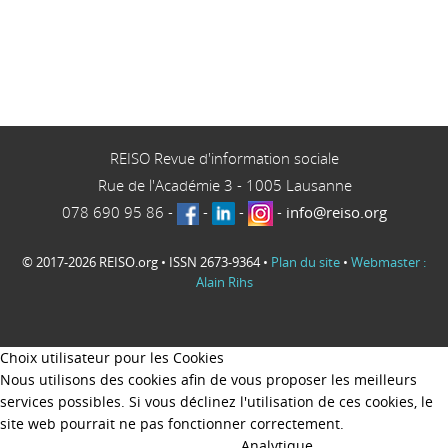
REISO Revue d'information sociale
Rue de l'Académie 3
-
1005
Lausanne
078 690 95 86
-
-
-
-
info@reiso.org
© 2017-2026 REISO.org • ISSN 2673-9364 •
Plan du site
•
Webmaster :
Alain Rihs
Choix utilisateur pour les Cookies
Nous utilisons des cookies afin de vous proposer les meilleurs
services possibles. Si vous déclinez l'utilisation de ces cookies, le
site web pourrait ne pas fonctionner correctement.
Analytique