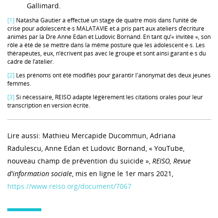
Gallimard.
[1]
Natasha Gautier a effectué un stage de quatre mois dans l’unité de
crise pour adolescent·e·s MALATAVIE et a pris part aux ateliers d’écriture
animés par la Dre Anne Edan et Ludovic Bornand. En tant qu’« invitée », son
rôle a été de se mettre dans la même posture que les adolescent·e·s. Les
thérapeutes, eux, n’écrivent pas avec le groupe et sont ainsi garant·e·s du
cadre de l’atelier.
[2]
Les prénoms ont été modifiés pour garantir l'anonymat des deux jeunes
femmes.
[3]
Si nécessaire, REISO adapte légèrement les citations orales pour leur
transcription en version écrite.
Lire aussi: Mathieu Mercapide Ducommun, Adriana
Radulescu, Anne Edan et Ludovic Bornand, « YouTube,
nouveau champ de prévention du suicide »,
REISO, Revue
d'information sociale
, mis en ligne le 1er mars 2021,
https://www.reiso.org/document/7067