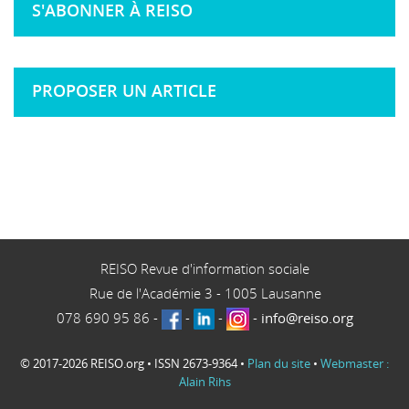
S'ABONNER À REISO
PROPOSER UN ARTICLE
REISO Revue d'information sociale
Rue de l'Académie 3
-
1005
Lausanne
078 690 95 86
-
-
-
-
info@reiso.org
© 2017-2026 REISO.org • ISSN 2673-9364 •
Plan du site
•
Webmaster :
Alain Rihs