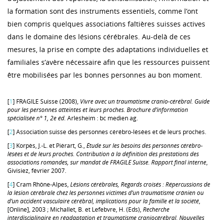
la formation sont des instruments essentiels, comme l’ont
bien compris quelques associations faîtières suisses actives
dans le domaine des lésions cérébrales. Au-delà de ces
mesures, la prise en compte des adaptations individuelles et
familiales s’avère nécessaire afin que les ressources puissent
être mobilisées par les bonnes personnes au bon moment.
[
1
] FRAGILE Suisse (2008),
Vivre avec un traumatisme cranio-cérébral. Guide
pour les personnes atteintes et leurs proches. Brochure d’information
spécialisée n° 1, 2e éd.
Arlesheim : bc medien ag.
[
2
] Association suisse des personnes cérébro-lésées et de leurs proches.
[
3
] Korpès, J.-L. et Piérart, G.,
Étude sur les besoins des personnes cérébro-
lésées et de leurs proches. Contribution à la définition des prestations des
associations romandes, sur mandat de FRAGILE Suisse. Rapport final interne
,
Givisiez, février 2007.
[
4
] Cram Rhône-Alpes,
Lésions cérébrales, Regards croisés : Répercussions de
la lésion cérébrale chez les personnes victimes d’un traumatisme crânien ou
d’un accident vasculaire cérébral, implications pour la famille et la société
,
[Online], 2003 ; Michallet, B. et Lefebvre, H. (Eds),
Recherche
interdisciplinaire en réadaptation et traumatisme craniocérébral. Nouvelles