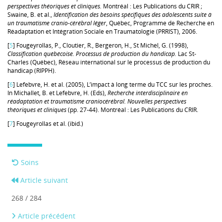
perspectives théoriques et cliniques.
Montréal : Les Publications du CRIR ;
Swaine, B. et al.,
Identification des besoins spécifiques des adolescents suite à
un traumatisme cranio-cérébral léger
, Québec, Programme de Recherche en
Réadaptation et Intégration Sociale en Traumatologie (PRRIST), 2006.
[
5
] Fougeyrollas, P., Cloutier, R., Bergeron, H., St Michel, G. (1998),
Classification québécoise. Processus de production du handicap.
Lac St-
Charles (Québec), Réseau international sur le processus de production du
handicap (RIPPH).
[
6
] Lefebvre, H. et al. (2005), L’impact à long terme du TCC sur les proches.
In Michallet, B. et Lefebvre, H. (Eds),
Recherche interdisciplinaire en
réadaptation et traumatisme craniocérébral. Nouvelles perspectives
théoriques et cliniques
(pp. 27-44). Montréal : Les Publications du CRIR.
[
7
] Fougeyrollas et al. (ibid.)
Soins
Article suivant
268 / 284
Article précédent