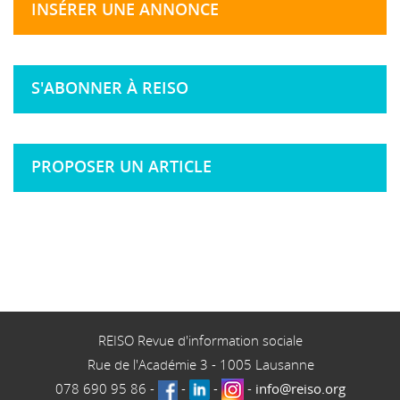
INSÉRER UNE ANNONCE
S'ABONNER À REISO
PROPOSER UN ARTICLE
REISO Revue d'information sociale
Rue de l'Académie 3
-
1005
Lausanne
078 690 95 86
-
-
-
-
info@reiso.org