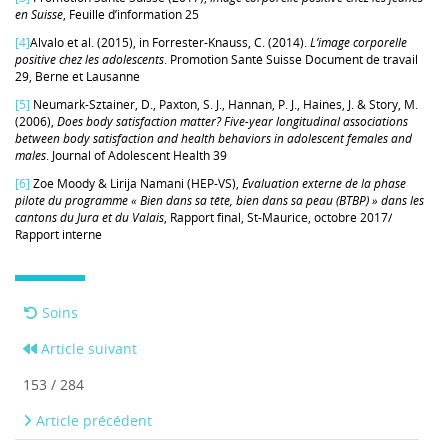
en Suisse
, Feuille d’information 25
[4]
Alvalo et al. (2015), in Forrester-Knauss, C. (2014).
L’image corporelle
positive chez les adolescents
. Promotion Santé Suisse Document de travail
29, Berne et Lausanne
[5]
Neumark-Sztainer, D., Paxton, S. J., Hannan, P. J., Haines, J. & Story, M.
(2006),
Does body satisfaction matter? Five-year longitudinal associations
between body satisfaction and health behaviors in adolescent females and
males
. Journal of Adolescent Health 39
[6]
Zoe Moody & Lirija Namani (HEP-VS),
Évaluation externe de la phase
pilote du programme « Bien dans sa tête, bien dans sa peau (BTBP) » dans les
cantons du Jura et du Valais
, Rapport final, St-Maurice, octobre 2017/
Rapport interne
Soins
Article suivant
153 / 284
Article précédent