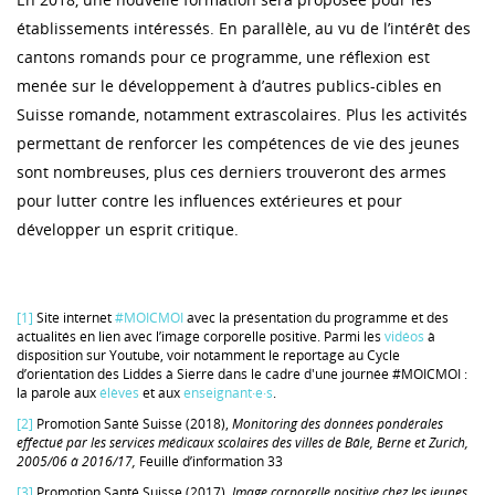
établissements intéressés. En parallèle, au vu de l’intérêt des
cantons romands pour ce programme, une réflexion est
menée sur le développement à d’autres publics-cibles en
Suisse romande, notamment extrascolaires. Plus les activités
permettant de renforcer les compétences de vie des jeunes
sont nombreuses, plus ces derniers trouveront des armes
pour lutter contre les influences extérieures et pour
développer un esprit critique.
[1]
Site internet
#MOICMOI
avec la présentation du programme et des
actualités en lien avec l’image corporelle positive. Parmi les
vidéos
à
disposition sur Youtube, voir notamment le reportage au Cycle
d’orientation des Liddes à Sierre dans le cadre d'une journée #MOICMOI :
la parole aux
élèves
et aux
enseignant·e·s
.
[2]
Promotion Santé Suisse (2018),
Monitoring des données pondérales
effectué par les services médicaux scolaires des villes de Bâle, Berne et Zurich,
2005/06 à 2016/17,
Feuille d’information 33
[3]
Promotion Santé Suisse (2017),
Image corporelle positive chez les jeunes