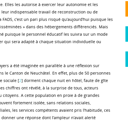
 Elles les autorise à exercer leur autonomie et les
 leur indispensable travail de reconstruction ou de
la FADS, c’est un pari plus risqué qu’aujourd’hui puisque les
disséminées » dans des hébergements différenciés. Mais
mé puisque le personnel éducatif les suivra sur un mode
er qui sera adapté à chaque situation individuelle ou
oyers a été imaginée en parallèle à une réflexion sur
ans le Canton de Neuchâtel. En effet, plus de 50 personnes
 sociale [
2
] dorment chaque nuit en hôtel, faute de gîte
es chiffres ont révélé, à la surprise de tous, acteurs
ou citoyens. A cette population en proie à de grandes
souvent fortement isolée, sans relations sociales,
iales, les services compétents avaient pris l’habitude, ces
 donner une réponse dont l’ampleur n’avait alerté