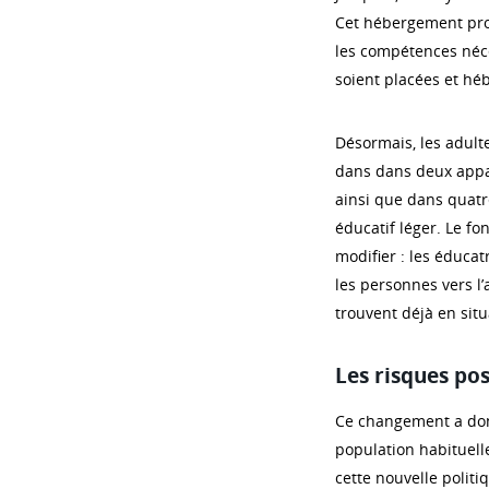
Cet hébergement provi
les compétences néce
soient placées et héb
Désormais, les adulte
dans dans deux appar
ainsi que dans quat
éducatif léger. Le f
modifier : les éduca
les personnes vers l’
trouvent déjà en situ
Les risques pos
Ce changement a donn
population habituell
cette nouvelle polit