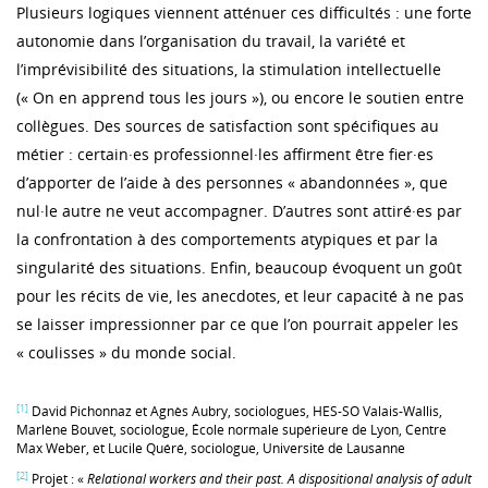
Plusieurs logiques viennent atténuer ces difficultés : une forte
autonomie dans l’organisation du travail, la variété et
l’imprévisibilité des situations, la stimulation intellectuelle
(« On en apprend tous les jours »), ou encore le soutien entre
collègues. Des sources de satisfaction sont spécifiques au
métier : certain·es professionnel·les affirment être fier·es
d’apporter de l’aide à des personnes « abandonnées », que
nul·le autre ne veut accompagner. D’autres sont attiré·es par
la confrontation à des comportements atypiques et par la
singularité des situations. Enfin, beaucoup évoquent un goût
pour les récits de vie, les anecdotes, et leur capacité à ne pas
se laisser impressionner par ce que l’on pourrait appeler les
« coulisses » du monde social.
[1]
David Pichonnaz et Agnès Aubry, sociologues, HES-SO Valais-Wallis,
Marlène Bouvet, sociologue, École normale supérieure de Lyon, Centre
Max Weber, et Lucile Quéré, sociologue, Université de Lausanne
[2]
Projet : «
Relational workers and their past.
A dispositional analysis of adult