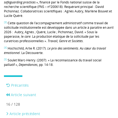
safeguarding practices
», financé par le Fonds national suisse de la
recherche scientifique (FNS – n°200618). Requérant principal : David
Pichonnaz. Collaboratrices scientifiques : Agnès Aubry, Marlène Bouvet et
Lucile Quéré.
[3]
Cette question de l’accompagnement administratif comme travail de
sollicitude institutionnelle est développée dans un article à paraître en avril
2026 : Aubry, Agnès ; Quéré, Lucile ; Pichonnaz, David. « Sous la
paperasse, le
care
. La production étatique de la sollicitude par les
curatrices professionnelles ».
Travail, Genre et Sociétés
.
[4]
Hochschild, Arlie R. (2017).
Le prix des sentiments. Au cœur du travail
émotionnel
. La Découverte.
[5]
Soulet Marc-Henry. (2007). « La reconnaissance du travail social
palliatif »,
Dépendances
, pp. 14-18.
Précarités
Article suivant
16 / 128
Article précédent