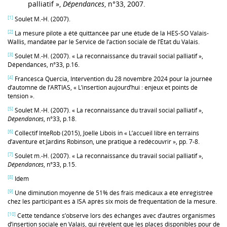
palliatif »,
Dépendances
, n°33, 2007.
[1]
Soulet M.-H. (2007).
[2]
La mesure pilote a été quittancée par une étude de la HES-SO Valais-
Wallis, mandatée par le Service de l’action sociale de l’État du Valais.
[3]
Soulet M.-H. (2007). « La reconnaissance du travail social palliatif »,
Dépendances, n°33, p.16.
[4]
Francesca Quercia, Intervention du 28 novembre 2024 pour la journée
d’automne de l’ARTIAS, « L’insertion aujourd’hui : enjeux et points de
tension ».
[5]
Soulet M.-H. (2007). « La reconnaissance du travail social palliatif »,
Dépendances
, n°33, p.18.
[6]
Collectif InteRob (2015), Joelle Libois in « L’accueil libre en terrains
d’aventure et Jardins Robinson, une pratique à redécouvrir », pp. 7-8.
[7]
Soulet m.-H. (2007). « La reconnaissance du travail social palliatif »,
Dépendances
, n°33, p.15.
[8]
Idem
[9]
Une diminution moyenne de 51% des frais médicaux a été enregistrée
chez les participant·es à ISA après six mois de fréquentation de la mesure.
[10]
Cette tendance s’observe lors des échanges avec d’autres organismes
d’insertion sociale en Valais, qui révèlent que les places disponibles pour de