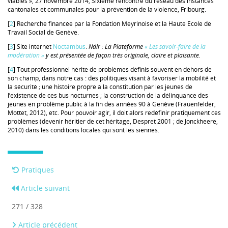
viables », 27 novembre 2014, Sixième rencontre du réseau des instances
cantonales et communales pour la prévention de la violence, Fribourg.
[
2
] Recherche financée par la Fondation Meyrinoise et la Haute Ecole de
Travail Social de Genève.
[
3
] Site internet
Noctambus
.
Ndlr : La Plateforme
« Les savoir-faire de la
modération »
y est présentée de façon très originale, claire et plaisante.
[
4
] Tout professionnel hérite de problèmes définis souvent en dehors de
son champ, dans notre cas : des politiques visant à favoriser la mobilité et
la sécurité ; une histoire propre à la constitution par les jeunes de
l’existence de ces bus nocturnes ; la construction de la délinquance des
jeunes en problème public à la fin des années 90 à Genève (Frauenfelder,
Mottet, 2012), etc. Pour pouvoir agir, il doit alors redéfinir pratiquement ces
problèmes (devenir héritier de cet héritage, Despret 2001 ; de Jonckheere,
2010) dans les conditions locales qui sont les siennes.
Pratiques
Article suivant
271 / 328
Article précédent