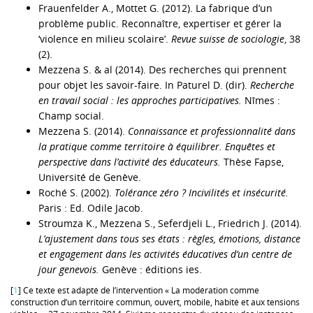
Frauenfelder A., Mottet G. (2012). La fabrique d’un
problème public. Reconnaître, expertiser et gérer la
‘violence en milieu scolaire’.
Revue suisse de sociologie
, 38
(2).
Mezzena S. & al (2014). Des recherches qui prennent
pour objet les savoir-faire. In Paturel D. (dir).
Recherche
en travail social : les approches participatives.
Nîmes :
Champ social.
Mezzena S. (2014).
Connaissance et professionnalité dans
la pratique comme territoire à équilibrer. Enquêtes et
perspective dans l’activité des éducateurs.
Thèse Fapse,
Université de Genève.
Roché S. (2002).
Tolérance zéro ? Incivilités et insécurité.
Paris : Ed. Odile Jacob.
Stroumza K., Mezzena S., Seferdjeli L., Friedrich J. (2014).
L’ajustement dans tous ses états : règles, émotions, distance
et engagement dans les activités éducatives d’un centre de
jour genevois.
Genève : éditions ies.
[
1
] Ce texte est adapté de l’intervention « La modération comme
construction d’un territoire commun, ouvert, mobile, habité et aux tensions