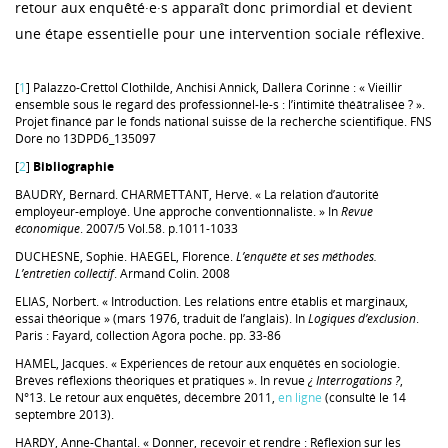
retour aux enquêté·e·s apparaît donc primordial et devient
une étape essentielle pour une intervention sociale réflexive.
[
1
] Palazzo-Crettol Clothilde, Anchisi Annick, Dallera Corinne : « Vieillir
ensemble sous le regard des professionnel-le-s : l’intimité théâtralisée ? ».
Projet financé par le fonds national suisse de la recherche scientifique. FNS
Dore no 13DPD6_135097
[
2
]
Bibliographie
BAUDRY, Bernard. CHARMETTANT, Hervé. « La relation d’autorité
employeur-employé. Une approche conventionnaliste. » In
Revue
économique
. 2007/5 Vol.58. p.1011-1033
DUCHESNE, Sophie. HAEGEL, Florence.
L’enquête et ses méthodes.
L’entretien collectif
. Armand Colin. 2008
ELIAS, Norbert. « Introduction. Les relations entre établis et marginaux,
essai théorique » (mars 1976, traduit de l’anglais). In
Logiques d’exclusion
.
Paris : Fayard, collection Agora poche. pp. 33-86
HAMEL, Jacques. « Expériences de retour aux enquêtés en sociologie.
Brèves réflexions théoriques et pratiques ». In revue
¿ Interrogations ?
,
N°13. Le retour aux enquêtés, décembre 2011,
en ligne
(consulté le 14
septembre 2013).
HARDY, Anne-Chantal. « Donner, recevoir et rendre : Réflexion sur les