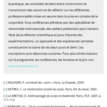
la pratique, de consolider les liens entre construction et
transmission des savoirs et de réfléchir sur les différentes
professionnalités mises en œuvre dans la prise en compte de la
corporéité. Cinq conférences plénières par des spécialistes de
renommée internationale, des ateliers présentant pour certains
l’état de la réflexion scientifique et pour d’autres des
expérimentations, un spectacle et des expériences sensibles
constitueront la trame de ces deux jours et demi. Les
inscriptions sont désormais ouvertes. Pour plus d’informations
sur le programme, les conférences, les horaires et le prix voir :
http://acorts.hevs.ch
[
1
] MOLINIER, P.
Le travail du « care »
, Paris, La Dispute, 2003.
[
2
] DETREZ, C.
La construction sociale du corps,
Paris, Ed. du Seuil, 2002.
[
3
] LE BRETON, D.
Anthropologie du corps et modernité,
Paris, PUF, 2005. p.
111-112
[
4
] BERNARD, M. « De la corporéité fictionnaire »,
Revue internationale de