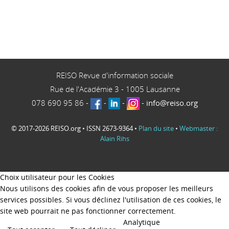
REISO Revue d'information sociale
Rue de l'Académie 3
-
1005
Lausanne
078 690 95 86
-
-
-
-
info@reiso.org
© 2017-2026 REISO.org • ISSN 2673-9364 •
Plan du site
•
Webmaster :
Alain Rihs
Choix utilisateur pour les Cookies
Nous utilisons des cookies afin de vous proposer les meilleurs
services possibles. Si vous déclinez l'utilisation de ces cookies, le
site web pourrait ne pas fonctionner correctement.
Analytique