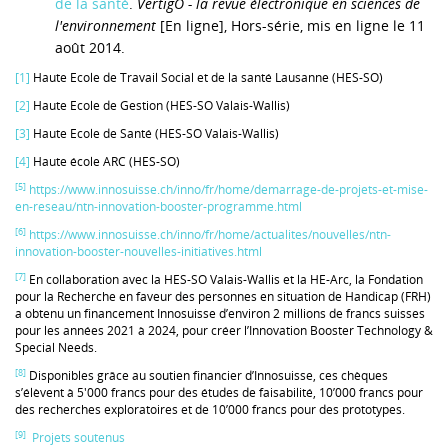
de la santé
.
VertigO - la revue électronique en sciences de
l'environnement
[En ligne], Hors-série, mis en ligne le 11
août 2014.
[1]
Haute Ecole de Travail Social et de la santé Lausanne (HES-SO)
[2]
Haute Ecole de Gestion (HES-SO Valais-Wallis)
[3]
Haute Ecole de Santé (HES-SO Valais-Wallis)
[4]
Haute école ARC (HES-SO)
[5]
https://www.innosuisse.ch/inno/fr/home/demarrage-de-projets-et-mise-
en-reseau/ntn-innovation-booster-programme.html
[6]
https://www.innosuisse.ch/inno/fr/home/actualites/nouvelles/ntn-
innovation-booster-nouvelles-initiatives.html
[7]
En collaboration avec la HES-SO Valais-Wallis et la HE-Arc, la Fondation
pour la Recherche en faveur des personnes en situation de Handicap (FRH)
a obtenu un financement Innosuisse d’environ 2 millions de francs suisses
pour les années 2021 à 2024, pour créer l’Innovation Booster Technology &
Special Needs.
[8]
Disponibles grâce au soutien financier d’Innosuisse, ces chèques
s’élèvent à 5'000 francs pour des études de faisabilité, 10’000 francs pour
des recherches exploratoires et de 10’000 francs pour des prototypes.
[9]
Projets soutenus