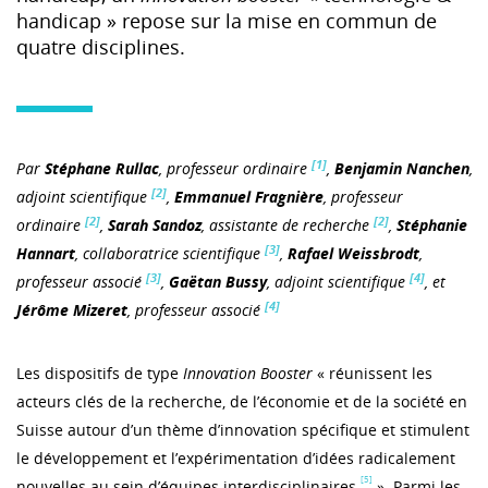
handicap » repose sur la mise en commun de
quatre disciplines.
[1]
Par
Stéphane Rullac
, professeur ordinaire
,
Benjamin Nanchen
,
[2]
adjoint scientifique
,
Emmanuel Fragnière
, professeur
[2]
[2]
ordinaire
,
Sarah Sandoz
, assistante de recherche
,
Stéphanie
[3]
Hannart
, collaboratrice scientifique
,
Rafael Weissbrodt
,
[3]
[4]
professeur associé
,
Gaëtan Bussy
, adjoint scientifique
, et
[4]
Jérôme Mizeret
, professeur associé
Les dispositifs de type
Innovation Booster
« réunissent les
acteurs clés de la recherche, de l’économie et de la société en
Suisse autour d’un thème d’innovation spécifique et stimulent
le développement et l’expérimentation d’idées radicalement
[5]
nouvelles au sein d’équipes interdisciplinaires
». Parmi les