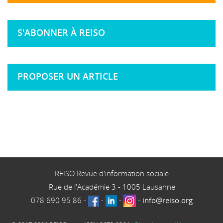
S'ABONNER À REISO
PROPOSER UN ARTICLE
REISO Revue d'information sociale
Rue de l'Académie 3
-
1005
Lausanne
078 690 95 86
-
-
-
-
info@reiso.org