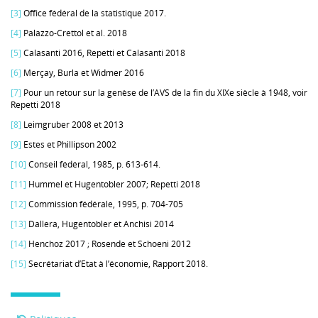
[3]
Office fédéral de la statistique 2017.
[4]
Palazzo-Crettol et al. 2018
[5]
Calasanti 2016, Repetti et Calasanti 2018
[6]
Merçay, Burla et Widmer 2016
[7]
Pour un retour sur la genèse de l’AVS de la fin du XIXe siècle à 1948, voir
Repetti 2018
[8]
Leimgruber 2008 et 2013
[9]
Estes et Phillipson 2002
[10]
Conseil fédéral, 1985, p. 613-614.
[11]
Hummel et Hugentobler 2007; Repetti 2018
[12]
Commission fédérale, 1995, p. 704-705
[13]
Dallera, Hugentobler et Anchisi 2014
[14]
Henchoz 2017 ; Rosende et Schoeni 2012
[15]
Secrétariat d’Etat à l’économie, Rapport 2018.