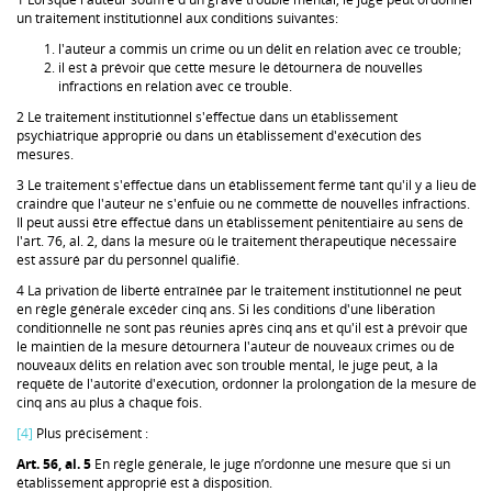
un traitement institutionnel aux conditions suivantes:
l'auteur a commis un crime ou un délit en relation avec ce trouble;
il est à prévoir que cette mesure le détournera de nouvelles
infractions en relation avec ce trouble.
2 Le traitement institutionnel s'effectue dans un établissement
psychiatrique approprié ou dans un établissement d'exécution des
mesures.
3 Le traitement s'effectue dans un établissement fermé tant qu'il y a lieu de
craindre que l'auteur ne s'enfuie ou ne commette de nouvelles infractions.
Il peut aussi être effectué dans un établissement pénitentiaire au sens de
l'art. 76, al. 2, dans la mesure où le traitement thérapeutique nécessaire
est assuré par du personnel qualifié.
4 La privation de liberté entraînée par le traitement institutionnel ne peut
en règle générale excéder cinq ans. Si les conditions d'une libération
conditionnelle ne sont pas réunies après cinq ans et qu'il est à prévoir que
le maintien de la mesure détournera l'auteur de nouveaux crimes ou de
nouveaux délits en relation avec son trouble mental, le juge peut, à la
requête de l'autorité d'exécution, ordonner la prolongation de la mesure de
cinq ans au plus à chaque fois.
[4]
Plus précisément :
Art. 56, al. 5
En règle générale, le juge n’ordonne une mesure que si un
établissement approprié est à disposition.