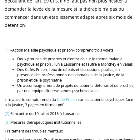
découlant de l’art. 59 CPS, il ne faut pas non plus hésiter à
demander la levée de la mesure si la thérapie n’a pas pu
commencer dans un établissement adapté après six mois de
détention.
[1]
«Action Maladie psychique et prison» comprend trois volets :
Deux groupes de proches et d’entraide sur le thème maladie
psychique et prison : l’un à Lausanne et l’autre à Monthey en Valais
Des Cafés Prison, lieux de débats et discussions publics, en
présence des professionnels des domaines de la justice, de la
prison et de la psychiatrie
Un accompagnement de projets de patients-détenus et de proches,
par une équipe d’intervenantes psychosociales
Lire aussi le compte rendu du
Café Prison
sur les patients psychiques face
à la justice, 3 pages en format pdf
[2]
Rencontre du 19 juillet 2018 à Lausanne.
[3]
Mesures thérapeutiques institutionnelles
Traitement des troubles mentaux
1 Lorsque l'auteur souffre d'un grave trouble mental, le juge peut ordonner