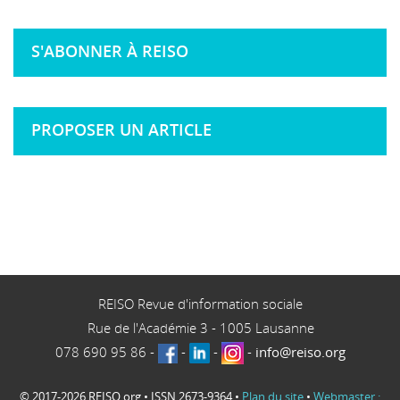
S'ABONNER À REISO
PROPOSER UN ARTICLE
REISO Revue d'information sociale
Rue de l'Académie 3
-
1005
Lausanne
078 690 95 86
-
-
-
-
info@reiso.org
© 2017-2026 REISO.org • ISSN 2673-9364 •
Plan du site
•
Webmaster :