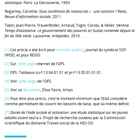
statistique
. Paris: La Découverte, 1993.
Regamey, Caroline:
Sous conditions de ressources » : une solution ?
Reiso,
Revue d'information sociale
, 2011.
Tabin, Jean-Pierre, Frauenfelder, Arnaud, Togni, Carola, & Keller, Véréna:
Temps d’assistance. Le gouvernement des pauvres en Suisse romande depuis la
fin du XIXe siècle
. Lausanne: Antipodes, 2010.
[1]
Cet article a été écrit pour
Services publics
, journal du syndicat SSP-
VPOD, et pour REISO.
[2]
Sur
cette page
internet de l’OFS
[3]
OFS: Tableaux su-f-13.04.01.01 et je-f-13.05.01.01.01.
[4]
Voir
cette page
de l'OFS.
[5]
Voir ce
document
, Élisa Favre, Artias.
[6]
Pour être plus précis, c’est le montant minimum que l’Etat considère
comme permettant de couvrir les besoins de base, que lui-même définit.
[7]
Durée de l'aide sociale et activation: une étude statistique sur les jeunes
adultes vivant seul-e-s
. Projet de recherche soutenu par la Commission
scientifique du domaine Travail social de la HES-SO.