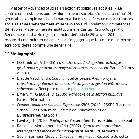
[
1
] Master of Advanced Studies en action et politiques sociales : « Le
contrat de prestations pour évaluer l’impact sociétal d’une action d’intérêt
général. L’exemple vaudois du partenariat entre le Service des assurances
sociales et de l’hébergement et Bénévolat-Vaud, Fondation Compétences
Bénévoles, Plate-forme interinstitutionnelle Caritas, Croix-Rouge, Pro
Senectute ». Latha Heiniger, mémoire défendu le 29 janvier 2014. Les
propos du mémoire et de cet article n’engagent que l’auteure et ne peuvent
être considérés comme une généralité.
[
2
]
Bibliographie
De Gaulejac, V. (2005).
La société malade de gestion. Idéologie
gestionnaire, pouvoir managérial et harcèlement social.
Paris : Editons
du Seuil.
Etat de Vaud. (s. d.).
Communiqué de presse. Avant projet en
consultation publique. Une nouvelle loi pour la gestion efficace des
subventions.
Récupéré de cette
page internet
.
Emery, Y., Giauque, D. (2005).
Paradoxe de la gestion publique
.
Paris : L’Harmattan.
Evaluer l’impact social avec l’approche SROI
. (2012). ESSEC Business
School : Les Cahiers de l’Institut de l’Innovation et de
L’Entrepreneuriat Social.
Laville, J.-L. (2010).
Politique de l’association
. Paris : Editions du Seuil.
Rainelli le Montagner, H. (Ed.). (2007).
Quand les associations
interrogent les modèles de management
. Paris : L’Harmattan.
Social Business Models.
Canevas – 1er niveau
. Récupéré de cette