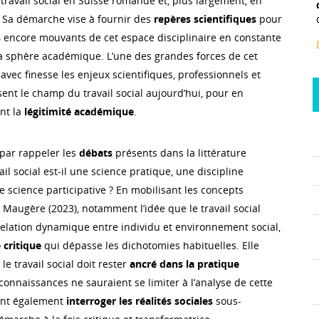
 travail social en Suisse romande et, plus largement, en
 Sa démarche vise à fournir des
repères scientifiques
pour
s
encore mouvants de cet espace disciplinaire en constante
a sphère académique. L’une des grandes forces de cet
r avec finesse les enjeux scientifiques, professionnels et
sent le champ du travail social aujourd’hui, pour en
nt la
légitimité académique
.
ar rappeler les
débats
présents dans la littérature
ail social est-il une science pratique, une discipline
ne science participative ? En mobilisant les concepts
 Maugère (2023), notamment l’idée que le travail social
relation dynamique entre individu et environnement social,
 critique
qui dépasse les dichotomies habituelles. Elle
 le travail social doit rester
ancré dans la pratique
 connaissances ne sauraient se limiter à l’analyse de cette
vent également
interroger les réalités sociales
sous-