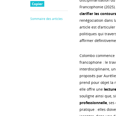
disciplinarisation du
Copier
Francophonie (2025).
clarifier les contour
Sommaire des articles
renégociation dans l
article est d’articule
politiques qui traver
affirmer définitiveme
Colombo commence p
francophone : le trav
interdisciplinaire, u
proposés par Aurélie
prend pour objet la 
elle offre une
lecture
souligne ainsi que, si
professionnelle
, ses
pratique : elles doi