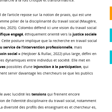
marche à la fois critique et transformatrice.
 de l’article repose sur la notion de praxis, qui est une
omme pilier de la disciplinarité du travail social (Maugère,
bo, 2025). Colombo défend ici une vision du travail social
tifique engagé
, éthiquement orienté vers la
justice sociale
. Cette posture implique que la recherche en travail social
u service de l’intervention professionnelle
, mais
soin social »
(Heijboer & Rullac, 2022) plus large, défini en
les dynamiques entre individus et société. Elle met en
ives
possibles d’une
injonction à la participation
, qui
ent servir davantage les chercheurs·se que les publics
e avec lucidité les
tensions
qui freinent encore
ion de l’identité disciplinaire du travail social, notamment
a diversité des profils des enseignant·es et chercheur·es,