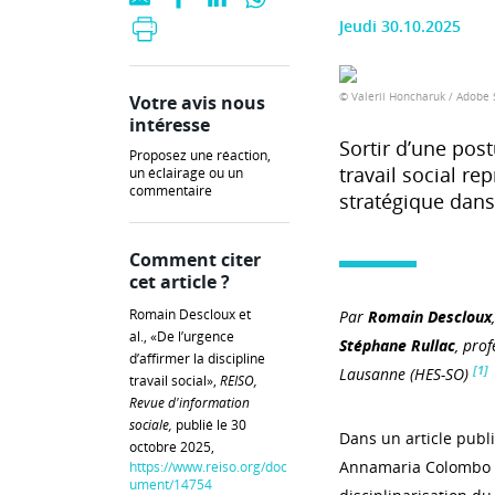
Jeudi 30.10.2025
© Valerii Honcharuk / Adobe 
Votre avis nous
intéresse
Sortir d’une post
Proposez une réaction,
travail social re
un éclairage ou un
commentaire
stratégique dans
Comment citer
cet article ?
Romain Descloux et
Par
Romain Descloux
al., «De l’urgence
Stéphane Rullac
, prof
d’affirmer la discipline
[1]
Lausanne
(HES-SO)
travail social»,
REISO,
Revue d'information
sociale,
publié le 30
Dans un article pub
octobre 2025,
Annamaria Colombo pr
https://www.reiso.org/doc
ument/14754