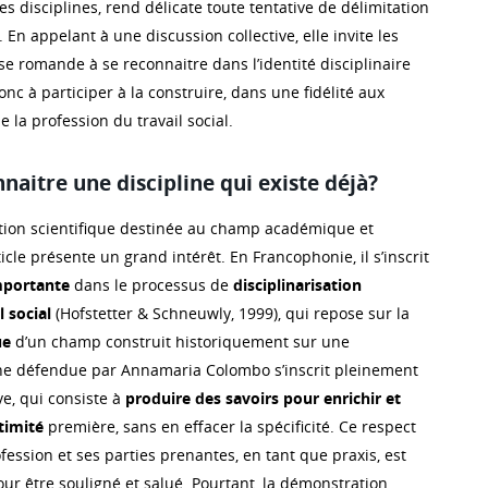
s disciplines, rend délicate toute tentative de délimitation
En appelant à une discussion collective, elle invite les
e romande à se reconnaitre dans l’identité disciplinaire
donc à participer à la construire, dans une fidélité aux
e la profession du travail social.
aitre une discipline qui existe déjà?
tion scientifique destinée au champ académique et
ticle présente un grand intérêt. En Francophonie, il s’inscrit
mportante
dans le processus de
disciplinarisation
 social
(Hofstetter & Schneuwly, 1999), qui repose sur la
que
d’un champ construit historiquement sur une
che défendue par Annamaria Colombo s’inscrit pleinement
e, qui consiste à
produire des savoirs pour enrichir et
timité
première, sans en effacer la spécificité. Ce respect
ofession et ses parties prenantes, en tant que praxis, est
ur être souligné et salué. Pourtant, la démonstration