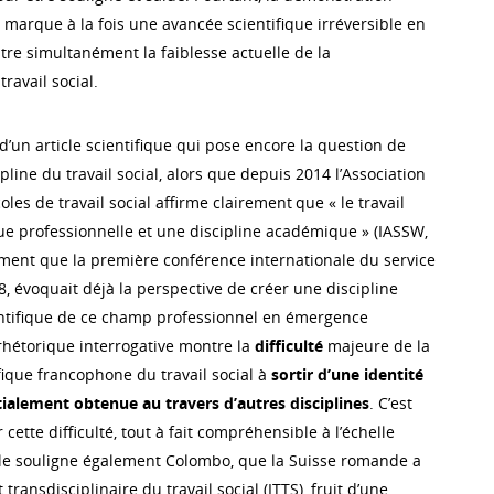
 marque à la fois une avancée scientifique irréversible en
stre simultanément la faiblesse actuelle de la
travail social.
d’un article scientifique qui pose encore la question de
ipline du travail social, alors que depuis 2014 l’Association
les de travail social affirme clairement que « le travail
que professionnelle et une discipline académique » (IASSW,
ment que la première conférence internationale du service
28, évoquait déjà la perspective de créer une discipline
entifique de ce champ professionnel en émergence
 rhétorique interrogative montre la
difficulté
majeure de la
que francophone du travail social à
sortir d’une identité
ialement obtenue au travers d’autres disciplines
. C’est
r cette difficulté, tout à fait compréhensible à l’échelle
le souligne également Colombo, que la Suisse romande a
t transdisciplinaire du travail social (ITTS), fruit d’une