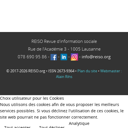
REISO Revue d'information sociale
Rue de l'Académie 3
-
1005
Lausanne
078 690 95 86
-
-
-
-
info@reiso.org
© 2017-2026 REISO.org • ISSN 2673-9364 •
Plan du site
•
Webmaster :
Alain Rihs
Choix utilisateur pour les Cookies
Nous utilisons des cookies afin de vous proposer les meilleurs
services possibles. Si vous déclinez l'utilisation de ces cookies, le
site web pourrait ne pas fonctionner correctement.
Analytique
Tout accepter
Tout décliner