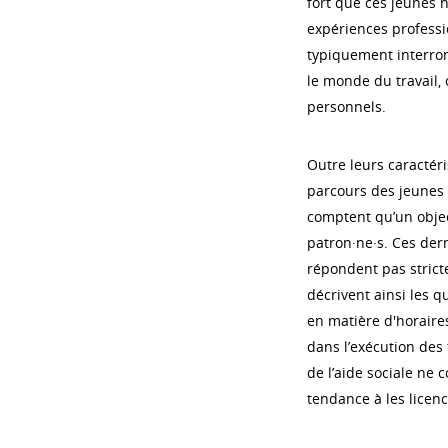
fort que ces jeunes 
expériences professi
typiquement interro
le monde du travail, 
personnels.
Outre leurs caractéri
parcours des jeunes :
comptent qu’un object
patron·ne·s. Ces dern
répondent pas strict
décrivent ainsi les q
en matière d'horaires d
dans l’exécution des 
de l’aide sociale ne 
tendance à les licenci