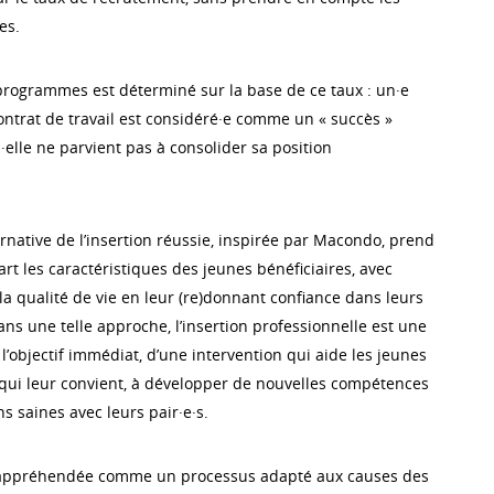
es.
rogrammes est déterminé sur la base de ce taux : un·e
ontrat de travail est considéré·e comme un « succès »
l·elle ne parvient pas à consolider sa position
ernative de l’insertion réussie, inspirée par Macondo, prend
t les caractéristiques des jeunes bénéficiaires, avec
r la qualité de vie en leur (re)donnant confiance dans leurs
ns une telle approche, l’insertion professionnelle est une
’objectif immédiat, d’une intervention qui aide les jeunes
qui leur convient, à développer de nouvelles compétences
ns saines avec leurs pair·e·s.
c appréhendée comme un processus adapté aux causes des