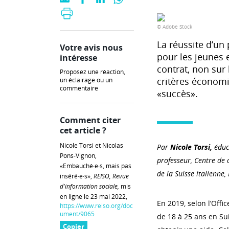
© Adobe Stock
La réussite d’un
Votre avis nous
pour les jeunes 
intéresse
contrat, non sur
Proposez une réaction,
critères économi
un éclairage ou un
commentaire
«succès».
Comment citer
cet article ?
Nicole Torsi et Nicolas
Par
Nicole Torsi,
éduc
Pons-Vignon,
professeur, Centre de 
«Embauché·e·s, mais pas
de la Suisse italienne
inséré·e·s»,
REISO, Revue
d'information sociale,
mis
en ligne le 23 mai 2022,
En 2019, selon l’Offic
https://www.reiso.org/doc
ument/9065
de 18 à 25 ans en Sui
Copier