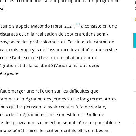
lle-ci est conditionnée à leur participation à un programme
ail.
[1]
tessinois appelé Macondo (Torsi, 2021)
a consisté en une
stantes et en la réalisation de sept entretiens semi-
group
avec des professionnels du Tessin et du canton de
vec trois employés de l'assurance invalidité et du service
ice de l’aide sociale (Tessin), un collaborateur du
gration et de la solidarité (Vaud), ainsi que deux
hérapeute.
fait émerger une réflexion sur les difficultés que
rammes d’intégration des jeunes sur le long terme. Après
sons qui les poussent à avoir recours à l’aide sociale,
ès » de l’intégration est mise en évidence. En fin de
té des programmes d’insertion semble être responsable de
ir aux bénéficiaires le soutien dont ils·elles ont besoin.