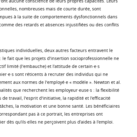
n’ont aucune conscience de leurs propres capacités. Leurs
onnelles, nombreuses mais de courte durée, sont
mpues à la suite de comportements dysfonctionnels dans
comme des retards et absences injustifiées ou des conflits
stiques individuelles, deux autres facteurs entravent le
 le fait que les projets d'insertion socioprofessionnelle ne
if limité (l'embauche) et l’attitude de certain·e·s
ier·e·s sont réticents à recruter des individus qui ne
ement aux normes de l'employé·e « modèle ». Newton et al.
ualités que recherchent les employeur·euse·s : la flexibilité
e travail, l'esprit d'initiative, la rapidité et l’efficacité
tâches, la motivation et une bonne santé. Les bénéficiaires
correspondant pas à ce portrait, les entreprises ont
er dès qu’ils·elles ne perçoivent plus d’aides à l’emploi.