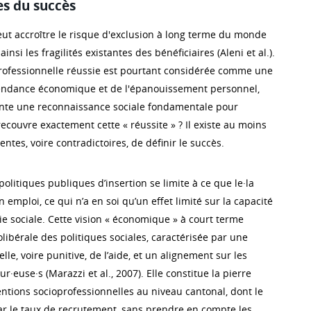
es du succès
ut accroître le risque d'exclusion à long terme du monde
ainsi les fragilités existantes des bénéficiaires (Aleni et al.).
rofessionnelle réussie est pourtant considérée comme une
pendance économique et de l'épanouissement personnel,
sente une reconnaissance sociale fondamentale pour
recouvre exactement cette « réussite » ? Il existe au moins
ntes, voire contradictoires, de définir le succès.
s politiques publiques d’insertion se limite à ce que le·la
n emploi, ce qui n’a en soi qu’un effet limité sur la capacité
vie sociale. Cette vision « économique » à court terme
éolibérale des politiques sociales, caractérisée par une
le, voire punitive, de l’aide, et un alignement sur les
·euse·s (Marazzi et al., 2007). Elle constitue la pierre
entions socioprofessionnelles au niveau cantonal, dont le
r le taux de recrutement, sans prendre en compte les