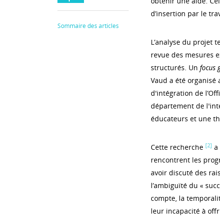
obtenir une aide. Ce
d’insertion par le trav
Sommaire des articles
L’analyse du projet 
revue des mesures exi
structurés. Un
focus 
Vaud a été organisé a
d'intégration de l’Off
département de l'inté
éducateurs et une t
[2]
Cette recherche
a 
rencontrent les prog
avoir discuté des rai
l’ambiguïté du « succ
compte, la temporali
leur incapacité à offr