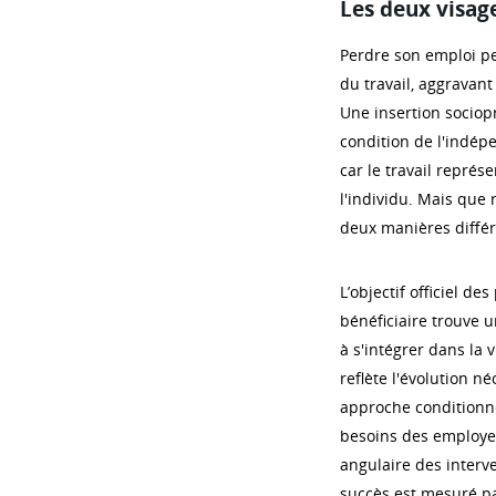
Les deux visag
Perdre son emploi pe
du travail, aggravant 
Une insertion sociop
condition de l'indé
car le travail repré
l'individu. Mais que 
deux manières différe
L’objectif officiel de
bénéficiaire trouve u
à s'intégrer dans la 
reflète l'évolution n
approche conditionnel
besoins des employeur
angulaire des interv
succès est mesuré pa