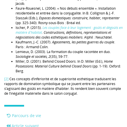
Jacob.
Faure-Rouesnel, L. (2004). « Nos débuts ensemble ». Installation
résidentielle et entrée dans la conjugalité. In B. Collignon & J.-F.
Staszak (Eds.),
Espaces domestiques: construire, habiter, représenter
(pp. 325-340). Rosny-sous-Bois : Bréal éd.
Ischer, P. (2015).
Les
couples face à leur logement : goûts et dégoûts en
matière d'habitat
. Constructions, définitions, représentations et
négociations des codes esthétiques mobiliers
. Alphil : Neuchâtel.
Kaufmann, J.-C. (2007).
Agacements, les petites guerres du couple
.
Paris : Armand Colin.
Lemieux, D. (2003). La formation du couple racontée en duo.
Sociologie et sociétés, 2
(35), 59-77.
Miller, D. (2001). Behind Closed Doors. In D. Miller (Ed.),
Home
Possessions: Material Culture behind Closed Doors
(pp. 1-19). Oxford:
Berg.
[2]
Ces concepts d’infériorité et de supériorité esthétique traduisent les
rapports de domination symbolique qui se jouent entre les partenaires
s’agissant des goûts en matière d’habiter. Ils rendent bien souvent compte
de l’inégalité matérielle dans le salon conjugal.
Parcours de vie
Article suivant