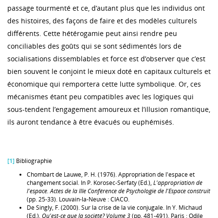
passage tourmenté et ce, d’autant plus que les individus ont
des histoires, des façons de faire et des modèles culturels
différents. Cette hétérogamie peut ainsi rendre peu
conciliables des goûts qui se sont sédimentés lors de
socialisations dissemblables et force est d’observer que c’est
bien souvent le conjoint le mieux doté en capitaux culturels et
économique qui remportera cette lutte symbolique. Or, ces
mécanismes étant peu compatibles avec les logiques qui
sous-tendent l’engagement amoureux et l’illusion romantique,
ils auront tendance à être évacués ou euphémisés.
[1]
Bibliographie
Chombart de Lauwe, P. H. (1976). Appropriation de l'espace et
changement social. In P. Korosec-Serfaty (Ed.),
L'appropriation de
l'espace. Actes de la IIIe Conférence de Psychologie de l'Espace construit
(pp. 25-33). Louvain-la-Neuve : CIACO.
De Singly, F. (2000). Sur la crise de la vie conjugale. In Y. Michaud
(Ed.),
Qu'est-ce que la société? Volume 3
(pp. 481-491). Paris : Odile