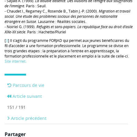
- Sayad A. (1999).
La double absence. Des illusions de l’émigré aux souffrances
de l’immigré.
Paris : Seuil.
- Chaudet I., Regamey C., Rosende B., Tabin J.-P. (2000).
Migration et travail
social. Une étude des problèmes sociaux des personnes de nationalité
étrangère en Suisse.
Lausanne : Réalités sociales.
- Noiriel G. (1999).
Réfugiés et sans-papiers. La république face au droit d’asile
XIXe-XX siècle.
Paris : Hachette/Pluriel
[
3
] Il s’agit du programme FORJAD qui permet aux jeunes bénéficiaires du
RI d’accéder à une formation professionnelle. Le programme se divise en
trois grandes étapes : la préparation à l’entrée en apprentissage, la
formation professionnelle et le placement en emploi à la suite de celle-ci.
Site internet.
Parcours de vie
Article suivant
151 / 191
Article précédent
Partager