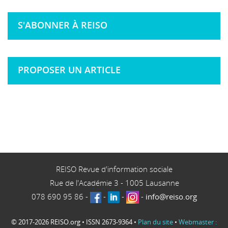
S'ABONNER À REISO
PROPOSER UN ARTICLE
REISO Revue d'information sociale
Rue de l'Académie 3
-
1005
Lausanne
078 690 95 86
-
-
-
-
info@reiso.org
© 2017-2026 REISO.org • ISSN 2673-9364 •
Plan du site
•
Webmaster :