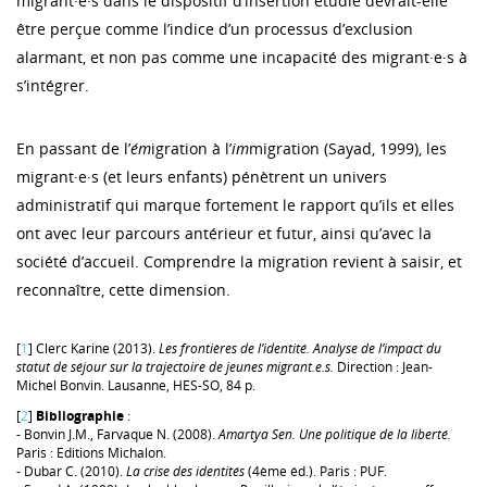
migrant·e·s dans le dispositif d’insertion étudié devrait-elle
être perçue comme l’indice d’un processus d’exclusion
alarmant, et non pas comme une incapacité des migrant·e·s à
s’intégrer.
En passant de l’
ém
igration à l’
im
migration (Sayad, 1999), les
migrant·e·s (et leurs enfants) pénètrent un univers
administratif qui marque fortement le rapport qu’ils et elles
ont avec leur parcours antérieur et futur, ainsi qu’avec la
société d’accueil. Comprendre la migration revient à saisir, et
reconnaître, cette dimension.
[
1
] Clerc Karine (2013).
Les frontières de l’identité. Analyse de l’impact du
statut de séjour sur la trajectoire de jeunes migrant.e.s.
Direction : Jean-
Michel Bonvin. Lausanne, HES-SO, 84 p.
[
2
]
Bibliographie
:
- Bonvin J.M., Farvaque N. (2008).
Amartya Sen. Une politique de la liberté.
Paris : Editions Michalon.
- Dubar C. (2010).
La crise des identités
(4ème éd.). Paris : PUF.