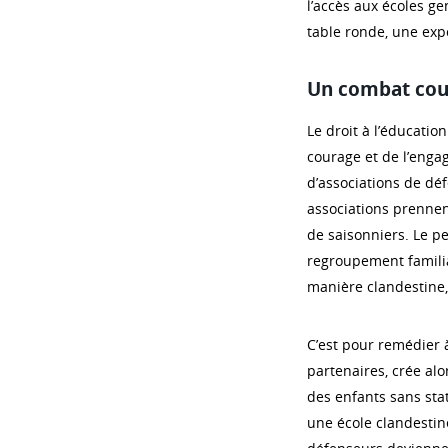
l’accès aux écoles ge
table ronde, une exp
Un combat co
Le droit à l’éducation
courage et de l’enga
d’associations de dé
associations prennent
de saisonniers. Le p
regroupement familia
manière clandestine,
C’est pour remédier à
partenaires, crée alo
des enfants sans stat
une école clandestine