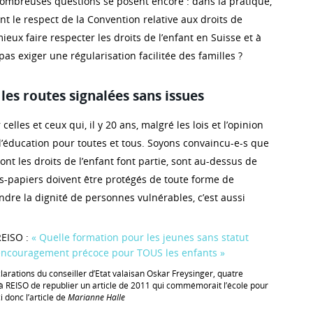
nombreuses questions se posent encore : dans la pratique,
nt le respect de la Convention relative aux droits de
eux faire respecter les droits de l’enfant en Suisse et à
as exiger une régularisation facilitée des familles ?
es routes signalées sans issues
lles et ceux qui, il y 20 ans, malgré les lois et l’opinion
 l’éducation pour toutes et tous. Soyons convaincu-e-s que
ont les droits de l’enfant font partie, sont au-dessus de
ns-papiers doivent être protégés de toute forme de
ndre la dignité de personnes vulnérables, c’est aussi
REISO :
« Quelle formation pour les jeunes sans statut
’encouragement précoce pour TOUS les enfants »
larations du conseiller d’Etat valaisan Oskar Freysinger, quatre
REISO de republier un article de 2011 qui commémorait l’école pour
 donc l’article de
Marianne Halle