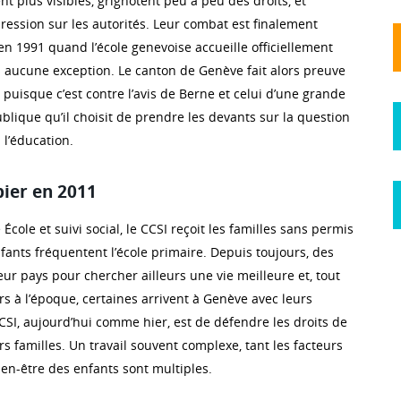
 plus visibles, grignotent peu à peu des droits, et
ression sur les autorités. Leur combat est finalement
n 1991 quand l’école genevoise accueille officiellement
s aucune exception. Le canton de Genève fait alors preuve
 puisque c’est contre l’avis de Berne et celui d’une grande
ublique qu’il choisit de prendre les devants sur la question
 l’éducation.
pier en 2011
ole et suivi social, le CCSI reçoit les familles sans permis
fants fréquentent l’école primaire. Depuis toujours, des
ur pays pour chercher ailleurs une vie meilleure et, tout
s à l’époque, certaines arrivent à Genève avec leurs
CSI, aujourd’hui comme hier, est de défendre les droits de
rs familles. Un travail souvent complexe, tant les facteurs
en-être des enfants sont multiples.