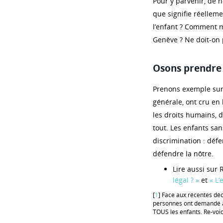
Pour y parvenir, de 
que signifie réelleme
l’enfant ? Comment mi
Genève ? Ne doit-on p
Osons prendre l
Prenons exemple sur ce
générale, ont cru en
les droits humains, d
tout. Les enfants sa
discrimination : défe
défendre la nôtre.
Lire aussi sur 
légal ? »
et
« L
[
1
] Face aux récentes déc
personnes ont demandé à 
TOUS les enfants. Re-voici