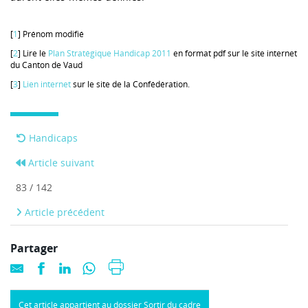
[
1
] Prénom modifié
[
2
] Lire le
Plan Stratégique Handicap 2011
en format pdf sur le site internet
du Canton de Vaud
[
3
]
Lien internet
sur le site de la Confédération.
Handicaps
Article suivant
83 / 142
Article précédent
Partager
Cet article appartient au dossier Sortir du cadre