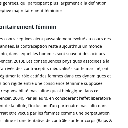
 genrées, qui participent plus largement à la définition
eptive majoritairement féminine.
ritairement féminin
es contraceptives aient passablement évolué au cours des
années, la contraception reste aujourd’hui un monde
nin, dans lequel les hommes sont souvent des acteurs
(Spencer, 2013). Les conséquences physiques associées à la
l’arrivée des contraceptifs médicalisés sur le marché, ont
 légitimer le rôle actif des femmes dans ces dynamiques et
sition rigide entre une conscience féminine supposée
irresponsabilité masculine quasi biologique dans ce
cer, 2004). Par ailleurs, en considérant l’effet libératoire
nt de la pilule, l’inclusion d’un partenaire masculin dans
rait être vécue par les femmes comme une perpétuation
culine et une tentative de contrôle sur leur corps (Bajos &