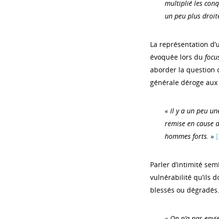
multiplié les conq
un peu plus droite
La représentation d’u
évoquée lors du
focu
aborder la question d
générale déroge aux
« Il y a un peu un
remise en cause d
hommes forts. »
[
Parler d’intimité se
vulnérabilité qu’ils 
blessés ou dégradés
«
On n’a pas envi