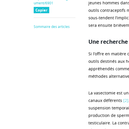
jeunes hommes dans 
ument/6901
Copier
outils contraceptifs 
sous-tendent l’impli
sera ensuite brièveme
Sommaire des articles
Une recherche 
Si l’offre en matière
outils destinés aux
appréhendés comme no
méthodes alternative
La vasectomie est un 
canaux déférents
[2]
suspension temporair
production de sperm
testiculaire. La cont