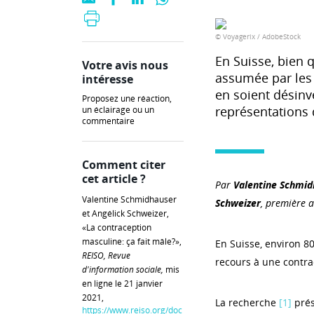
© Voyagerix / AdobeStock
En Suisse, bien 
Votre avis nous
assumée par les
intéresse
en soient désinve
Proposez une réaction,
représentations 
un éclairage ou un
commentaire
Comment citer
cet article ?
Par
Valentine Schmid
Valentine Schmidhauser
Schweizer
, première a
et Angélick Schweizer,
«La contraception
masculine: ça fait mâle?»,
En Suisse, environ 8
REISO, Revue
recours à une contrac
d'information sociale,
mis
en ligne le 21 janvier
2021,
La recherche
[1]
prés
https://www.reiso.org/doc