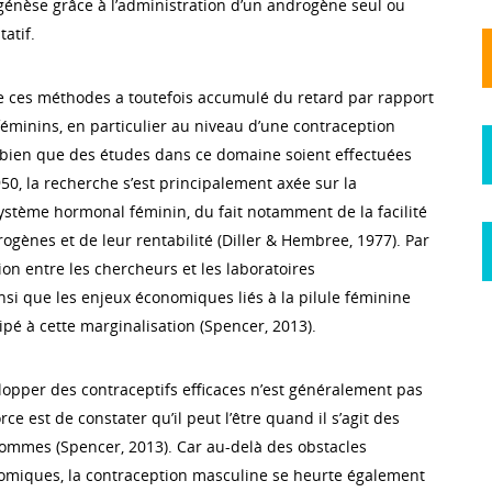
énèse grâce à l’administration d’un androgène seul ou
atif.
 ces méthodes a toutefois accumulé du retard par rapport
éminins, en particulier au niveau d’une contraception
 bien que des études dans ce domaine soient effectuées
50, la recherche s’est principalement axée sur la
tème hormonal féminin, du fait notamment de la facilité
gènes et de leur rentabilité (Diller & Hembree, 1977). Par
tion entre les chercheurs et les laboratoires
si que les enjeux économiques liés à la pilule féminine
pé à cette marginalisation (Spencer, 2013).
elopper des contraceptifs efficaces n’est généralement pas
ce est de constater qu’il peut l’être quand il s’agit des
hommes (Spencer, 2013). Car au-delà des obstacles
nomiques, la contraception masculine se heurte également