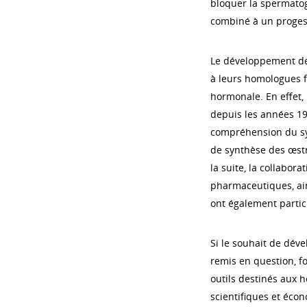
bloquer la spermatog
combiné à un progest
Le développement de
à leurs homologues f
hormonale. En effet,
depuis les années 19
compréhension du sys
de synthèse des œstro
la suite, la collabora
pharmaceutiques, ain
ont également partici
Si le souhait de dév
remis en question, for
outils destinés aux 
scientifiques et éco