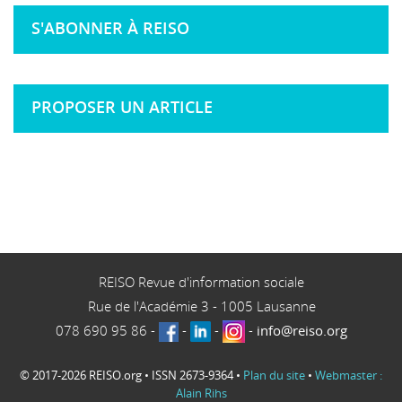
S'ABONNER À REISO
PROPOSER UN ARTICLE
REISO Revue d'information sociale
Rue de l'Académie 3
-
1005
Lausanne
078 690 95 86
-
-
-
-
info@reiso.org
© 2017-2026 REISO.org • ISSN 2673-9364 •
Plan du site
•
Webmaster :
Alain Rihs