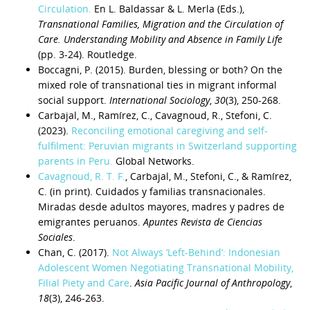
Circulation.
En L. Baldassar & L. Merla (Eds.),
Transnational Families, Migration and the Circulation of
Care. Understanding Mobility and Absence in Family Life
(pp. 3-24). Routledge.
Boccagni, P. (2015). Burden, blessing or both? On the
mixed role of transnational ties in migrant informal
social support.
International Sociology
,
30
(3), 250-268.
Carbajal, M., Ramírez, C., Cavagnoud, R., Stefoni, C.
(2023).
Reconciling emotional caregiving and self‐
fulfilment: Peruvian migrants in Switzerland supporting
parents in Peru.
Global Networks.
Cavagnoud, R. T. F.
, Carbajal, M., Stefoni, C., & Ramírez,
C. (in print). Cuidados y familias transnacionales.
Miradas desde adultos mayores, madres y padres de
emigrantes peruanos.
Apuntes Revista de Ciencias
Sociales
.
Chan, C. (2017).
Not Always ‘Left-Behind’: Indonesian
Adolescent Women Negotiating Transnational Mobility,
Filial Piety and Care
.
Asia Pacific Journal of Anthropology
,
18
(3), 246-263.