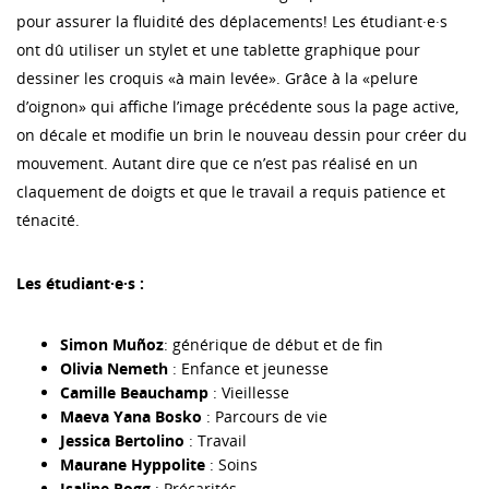
pour assurer la fluidité des déplacements! Les étudiant·e·s
ont dû utiliser un stylet et une tablette graphique pour
dessiner les croquis «à main levée». Grâce à la «pelure
d’oignon» qui affiche l’image précédente sous la page active,
on décale et modifie un brin le nouveau dessin pour créer du
mouvement. Autant dire que ce n’est pas réalisé en un
claquement de doigts et que le travail a requis patience et
ténacité.
Les étudiant·e·s :
Simon Muñoz
: générique de début et de fin
Olivia Nemeth
: Enfance et jeunesse
Camille Beauchamp
: Vieillesse
Maeva Yana Bosko
: Parcours de vie
Jessica Bertolino
: Travail
Maurane Hyppolite
: Soins
Isaline Rogg
: Précarités