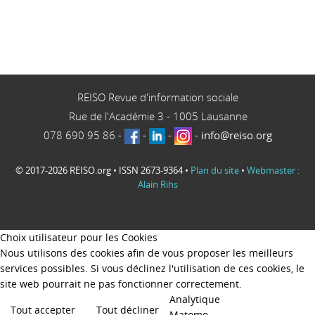
REISO Revue d'information sociale
Rue de l'Académie 3
-
1005
Lausanne
078 690 95 86
-
-
-
-
info@reiso.org
© 2017-2026 REISO.org • ISSN 2673-9364 •
Plan du site
•
Webmaster :
Alain Rihs
Choix utilisateur pour les Cookies
Nous utilisons des cookies afin de vous proposer les meilleurs
services possibles. Si vous déclinez l'utilisation de ces cookies, le
site web pourrait ne pas fonctionner correctement.
Analytique
Tout accepter
Tout décliner
Matomo