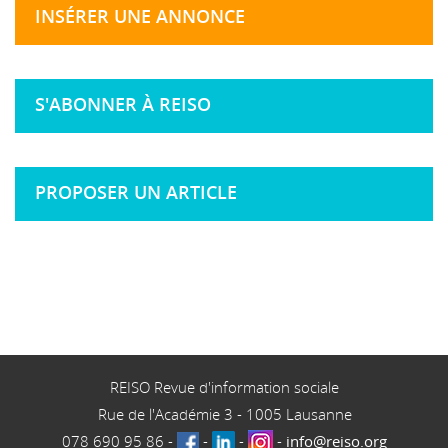
INSÉRER UNE ANNONCE
S'ABONNER À REISO
PROPOSER UN ARTICLE
REISO Revue d'information sociale
Rue de l'Académie 3
-
1005
Lausanne
078 690 95 86
-
-
-
-
info@reiso.org