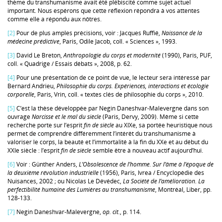
thème du transhumanisme avait été plébiscité comme sujet actuel
important. Nous espérons que cette réflexion répondra à vos attentes
comme elle a répondu aux nôtres.
[2]
Pour de plus amples précisions, voir : Jacques Ruffié,
Naissance de la
médecine prédictive
, Paris, Odile Jacob, coll. « Sciences », 1993.
[3]
David Le Breton,
Anthropologie du corps et modernité
(1990), Paris, PUF,
coll. « Quadrige / Essais débats », 2008, p. 62.
[4]
Pour une présentation de ce point de vue, le lecteur sera intéressé par
Bernard Andrieu,
Philosophie du corps. Expériences, interactions et écologie
corporelle
, Paris, Vrin, coll. « textes clés de philosophie du corps », 2010.
[5]
C’est la thèse développée par Negin Daneshvar-Malevergne dans son
ouvrage
Narcisse et le mal du siècle
(Paris, Dervy, 2009). Même si cette
recherche porte sur l’esprit
fin de siècle
au XIXe, sa portée heuristique nous
permet de comprendre différemment l’intérêt du transhumanisme à
valoriser le corps, la beauté et l’immortalité à la fin du XXe et au début du
XXIe siècle : l’esprit
fin de siècle
semble être à nouveau actif aujourd’hui.
[6]
Voir : Günther Anders,
L’Obsolescence de l’homme. Sur l’âme à l’époque de
la deuxième révolution industrielle
(1956), Paris, Ivrea / Encyclopédie des
Nuisances, 2002 ; ou Nicolas Le Dévédec,
La Société de l’amélioration. La
perfectibilité humaine des Lumières au transhumanisme
, Montréal, Liber, pp.
128-133.
[7]
Negin Daneshvar-Malevergne,
op. cit
.
, p. 114.