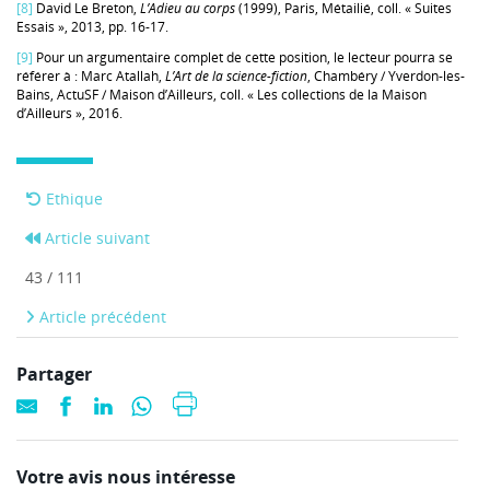
[8]
David Le Breton,
L’Adieu au corps
(1999), Paris, Métailié, coll. « Suites
Essais », 2013, pp. 16-17.
[9]
Pour un argumentaire complet de cette position, le lecteur pourra se
référer à : Marc Atallah,
L’Art de la science-fiction
, Chambéry / Yverdon-les-
Bains, ActuSF / Maison d’Ailleurs, coll. « Les collections de la Maison
d’Ailleurs », 2016.
Ethique
Article suivant
43 / 111
Article précédent
Partager
Votre avis nous intéresse