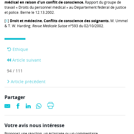
médical en raison d’un conflit de conscience.
Rapport du groupe de
travail « Droits du personnel médical » au Département fédéral de justice
et police. Berne le 12.13.2002.
[
6
]
Droit et médecine. Conflits de conscience des soignants.
M. Ummel
& T. W. Harding.
Revue Médicale Suisse
n°593 du 02/10/2002.
Ethique
Article suivant
94 / 111
Article précédent
Partager
Votre avis nous intéresse
Proposez une réaction, un éclairage ou un commentaire