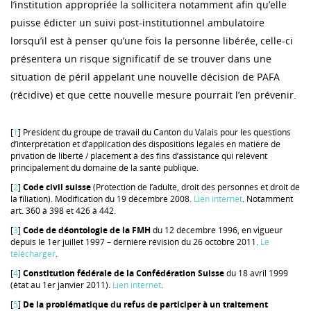
l’institution appropriée la sollicitera notamment afin qu’elle
puisse édicter un suivi post-institutionnel ambulatoire
lorsqu’il est à penser qu’une fois la personne libérée, celle-ci
présentera un risque significatif de se trouver dans une
situation de péril appelant une nouvelle décision de PAFA
(récidive) et que cette nouvelle mesure pourrait l’en prévenir.
[
1
] Président du groupe de travail du Canton du Valais pour les questions
d’interprétation et d’application des dispositions légales en matière de
privation de liberté / placement à des fins d’assistance qui relèvent
principalement du domaine de la santé publique.
[
2
]
Code civil suisse
(Protection de l’adulte, droit des personnes et droit de
la filiation). Modification du 19 décembre 2008.
Lien internet
. Notamment
art. 360 à 398 et 426 à 442.
[
3
]
Code de déontologie de la FMH
du 12 décembre 1996, en vigueur
depuis le 1er juillet 1997 – dernière révision du 26 octobre 2011.
Le
télécharger
.
[
4
]
Constitution fédérale de la Confédération Suisse
du 18 avril 1999
(état au 1er janvier 2011).
Lien internet
.
[
5
]
De la problématique du refus de participer à un traitement