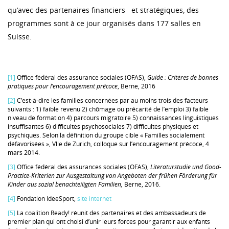
qu’avec des partenaires financiers et stratégiques, des
programmes sont à ce jour organisés dans 177 salles en
Suisse.
[1]
Office fédéral des assurance sociales (OFAS),
Guide : Critères de bonnes
pratiques pour l’encouragement précoce
, Berne, 2016
[2]
C’est-à-dire les familles concernées par au moins trois des facteurs
suivants : 1) faible revenu 2) chômage ou précarité de l’emploi 3) faible
niveau de formation 4) parcours migratoire 5) connaissances linguistiques
insuffisantes 6) difficultés psychosociales 7) difficultés physiques et
psychiques. Selon la définition du groupe cible « Familles socialement
défavorisées », Vlle de Zurich, colloque sur l’encouragement précoce, 4
mars 2014.
[3]
Office fédéral des assurances sociales (OFAS),
Literaturstudie und Good-
Practice-Kriterien zur Ausgestaltung von Angeboten der frühen Förderung für
Kinder aus sozial benachteiligten Familien
,
Berne, 2016.
[4]
Fondation IdéeSport,
site internet
[5]
La coalition Ready! réunit des partenaires et des ambassadeurs de
premier plan qui ont choisi d’unir leurs forces pour garantir aux enfants