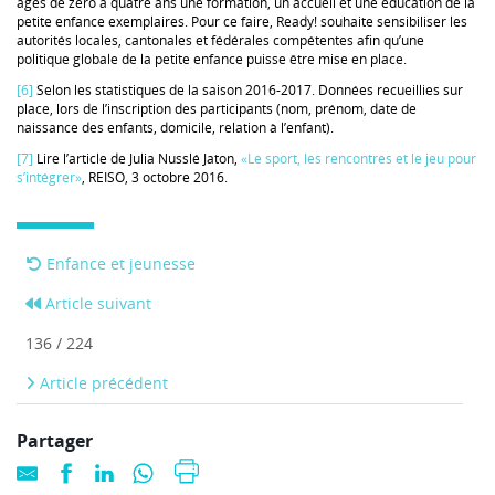
âgés de zéro à quatre ans une formation, un accueil et une éducation de la
petite enfance exemplaires. Pour ce faire, Ready! souhaite sensibiliser les
autorités locales, cantonales et fédérales compétentes afin qu’une
politique globale de la petite enfance puisse être mise en place.
[6]
Selon les statistiques de la saison 2016-2017. Données recueillies sur
place, lors de l’inscription des participants (nom, prénom, date de
naissance des enfants, domicile, relation à l’enfant).
[7]
Lire l’article de Julia Nusslé Jaton,
«Le sport, les rencontres et le jeu pour
s’intégrer»
, REISO, 3 octobre 2016.
Enfance et jeunesse
Article suivant
136 / 224
Article précédent
Partager