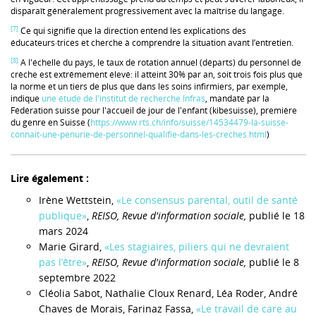
disparaît généralement progressivement avec la maîtrise du langage.
[7]
Ce qui signifie que la direction entend les explications des
éducateurs·trices et cherche à comprendre la situation avant l’entretien.
[8]
A l'échelle du pays, le taux de rotation annuel (départs) du personnel de
crèche est extrêmement élevé: il atteint 30% par an, soit trois fois plus que
la norme et un tiers de plus que dans les soins infirmiers, par exemple,
indique
une étude de l'institut de recherche Infras
, mandaté par la
Fédération suisse pour l'accueil de jour de l'enfant (kibesuisse), première
du genre en Suisse (
https://www.rts.ch/info/suisse/14534479-la-suisse-
connait-une-penurie-de-personnel-qualifie-dans-les-creches.html
)
Lire également :
Irène Wettstein,
«Le consensus parental, outil de santé
publique»
,
REISO, Revue d'information sociale,
publié le 18
mars 2024
Marie Girard,
«Les stagiaires, piliers qui ne devraient
pas l’être»
,
REISO, Revue d'information sociale,
publié le 8
septembre 2022
Cléolia Sabot, Nathalie Cloux Renard, Léa Roder, André
Chaves de Morais, Farinaz Fassa,
«Le travail de care au