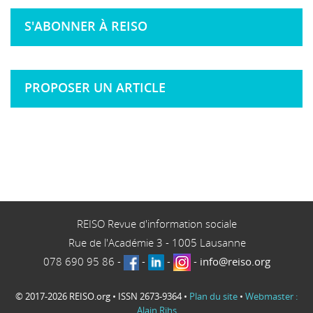
S'ABONNER À REISO
PROPOSER UN ARTICLE
REISO Revue d'information sociale
Rue de l'Académie 3
-
1005
Lausanne
078 690 95 86
-
-
-
-
info@reiso.org
© 2017-2026 REISO.org • ISSN 2673-9364 •
Plan du site
•
Webmaster :
Alain Rihs