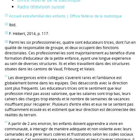
Radio télévision suisse
[1]
Accueil extrafamilial des enfants | Office fédéral de la statistique
[2]
Ibid.
[3]
F. Hébert, 2014, p. 117.
[4]
Parmi les six professionnel·es, quatre sont éducateurs·trices, dont l’un en
qualité de responsable de groupe, et deux occupent des fonctions
directoriales. Ces professionnel·les sont majoritairement au bénéfice d’une
formation d’éducateur de la petite enfance, ayant une longue expérience
au sein de diverses structures. Ils et elles travaillent dans des structures
situées dans les cantons de Vaud, Fribourg et Valais.
[5]
Les divergences entre collègues s’avèrent rares et l’ambiance est
globalement bonne dans les équipes. Des désaccords avec la direction
sont plus fréquents. Les éducateurs·trices ont le sentiment que leur
profession n’est pas assez valorisée, que les salaires sont trop bas, leurs
cahiers des charges trop étendu et le nombre de semaines de vacances
insuffisant pour récupérer. Plusieurs d’entre elles et eux ne se sentent pas
suffisamment écouté·es et estiment que leur direction est déconnectée des
réalités du terrain.
[6]
À partir de 2 ans environ, les enfants doivent apprendre à vivre en
communauté, à interagir de manière adéquate et non violente avec leurs
camarades et à gérer leurs colères et frustrations selon les codes sociaux
en vigueur. Cet apprentissage prend du temps et peut s’avérer laborieux, il