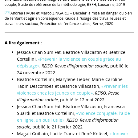
couple, Guide de référence de la méthodologie, BEFH, Lausanne, 2019
[13]
Andrea HAURI et Marco ZINGARO, « Déceler la mise en danger du bien
de l’enfant et agir en conséquence, Guide à l’usage des travailleuses et
travailleurs sociaux, Protection de l’enfance suisse, Berne, 2020
À lire également :
Jessica Chan Sum Fat, Béatrice Villacastin et Béatrice
Cortellini,
«Prévenir la violence en couple grâce au
dépistage»
,
REISO, Revue d'information sociale
, publié le
24 novembre 2022
Béatrice Cortellini, Marylène Lieber, Marie-Caroline
Tabin Descombes et Béatrice Villacastin,
«Prévenir les
violences chez les jeunes en couple»
,
REISO, Revue
d'information sociale,
publié le 12 mai 2022
Jessica Chan Sum Fat, Béatrice Villacastin, Francesca
Suardi et Béatrice Cortellini,
«Violence conjugale: l’aide
en ligne, un outil utile»
,
REISO, Revue d'information
sociale
, publié le 21 février 2022
Magali Guillain, Lucile Franz et René Knüsel,
« Innover