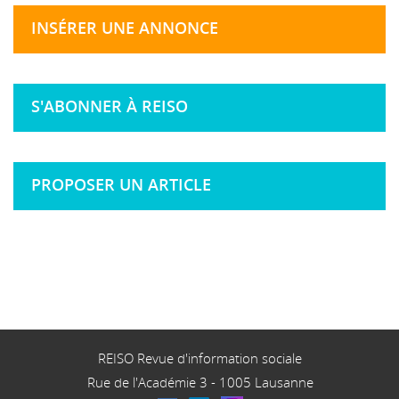
INSÉRER UNE ANNONCE
S'ABONNER À REISO
PROPOSER UN ARTICLE
REISO Revue d'information sociale
Rue de l'Académie 3
-
1005
Lausanne