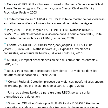
[4]
George W. HOLDEN, « Children Exposed to Domestic Violence and Child
Abuse: Terminology and Taxonomy », dans Clinical Child and Family
Psychology Review, 2003
[5]
Entité commune au CHUV et aux HUG, l’Unité de médecine des violences
est rattachée au Centre Universitaire romand de médecine légale.
[6]
Jacqueline DE PUY, Virginie CASELLINI-LEFORT, Nathalie ROMAIN-
GLASSEY, « Enfants exposés à la violence dans le couple parental », Unité
de médecine des violences, CURML, Lausanne, 2020
[7]
Chantal ZAOUCHE GAUDRON avec Jean‑Jacques FLORES, Céline
JASPART, Olivia PAUL, Nathalie SAVARD, « Exposés aux violences
conjugales, les enfants de l’oubli », Ed. érès Toulouse, 2016
[8]
MIPROF, « L’impact des violences au sein du couple sur les enfants »,
Paris, 2017
[9]
BFEG « Informations spécifiques à la violence – La violence dans les
situations de séparation », Berne, 2020
[10]
Conseil Fédéral, Détection précoce des violences intrafamiliales envers
les enfants par les professionnels de la santé, rapport, 2018
[11]
Un article d’Ana Lattion, à paraître dans REISO, portera sur la
thématique de la détection.
[12]
Suzanne LORENZ et Christophe FLUEHMANN, « DOSAVI Détection et
orientation sociale accompagnée de situations de violences au sein du