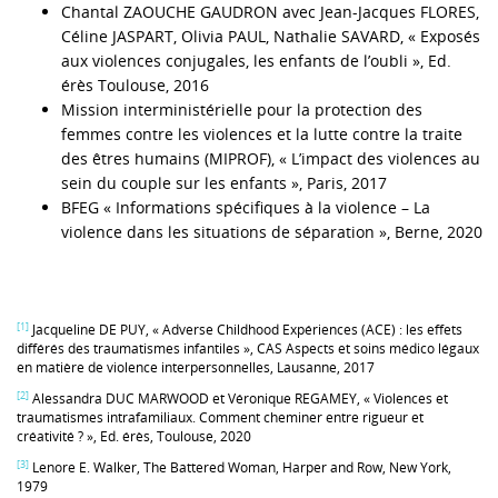
Chantal ZAOUCHE GAUDRON avec Jean‑Jacques FLORES,
Céline JASPART, Olivia PAUL, Nathalie SAVARD, « Exposés
aux violences conjugales, les enfants de l’oubli », Ed.
érès Toulouse, 2016
Mission interministérielle pour la protection des
femmes contre les violences et la lutte contre la traite
des êtres humains (MIPROF), « L’impact des violences au
sein du couple sur les enfants », Paris, 2017
BFEG « Informations spécifiques à la violence – La
violence dans les situations de séparation », Berne, 2020
[1]
Jacqueline DE PUY, « Adverse Childhood Expériences (ACE) : les effets
différés des traumatismes infantiles », CAS Aspects et soins médico légaux
en matière de violence interpersonnelles, Lausanne, 2017
[2]
Alessandra DUC MARWOOD et Véronique REGAMEY, « Violences et
traumatismes intrafamiliaux. Comment cheminer entre rigueur et
créativité ? », Ed. érès, Toulouse, 2020
[3]
Lenore E. Walker, The Battered Woman, Harper and Row, New York,
1979