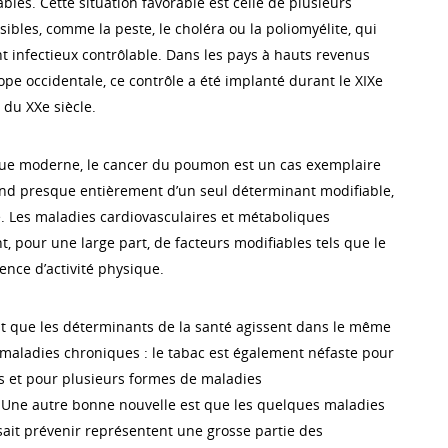
les. Cette situation favorable est celle de plusieurs
ibles, comme la peste, le choléra ou la poliomyélite, qui
 infectieux contrôlable. Dans les pays à hauts revenus
pe occidentale, ce contrôle a été implanté durant le XIXe
 du XXe siècle.
que moderne, le cancer du poumon est un cas exemplaire
nd presque entièrement d’un seul déterminant modifiable,
e. Les maladies cardiovasculaires et métaboliques
 pour une large part, de facteurs modifiables tels que le
bsence d’activité physique.
t que les déterminants de la santé agissent dans le même
 maladies chroniques : le tabac est également néfaste pour
 et pour plusieurs formes de maladies
 Une autre bonne nouvelle est que les quelques maladies
sait prévenir représentent une grosse partie des