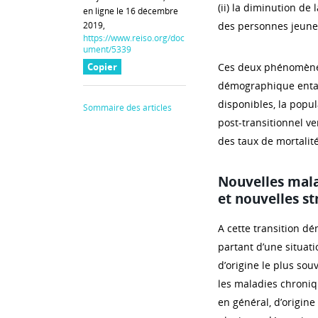
(ii) la diminution de
en ligne le 16 décembre
2019,
des personnes jeune
https://www.reiso.org/doc
ument/5339
Copier
Ces deux phénomènes 
démographique entamé
disponibles, la popu
Sommaire des articles
post-transitionnel ve
des taux de mortalité
Nouvelles mal
et nouvelles st
A cette transition d
partant d’une situat
d’origine le plus sou
les maladies chroniq
en général, d’origine