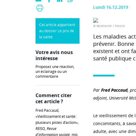
Lundi 16.12.2019
Cet article appartient
© Belahoche / Fotolia
au dossier Le prix de
Les maladies actu
la santé
prévenir. Bonne n
existent et ont f
Votre avis nous
santé publique c
intéresse
Proposez une réaction,
un éclairage ou un
commentaire
Par
Fred Paccaud,
pro
Comment citer
adjoint, Université Mc
cet article ?
Fred Paccaud,
Le vieillissement d
«Vieillissement et santé:
plusieurs pistes d’action»,
concomitants, à savoi
REISO, Revue
adulte, avec une dim
d'information sociale
, mis