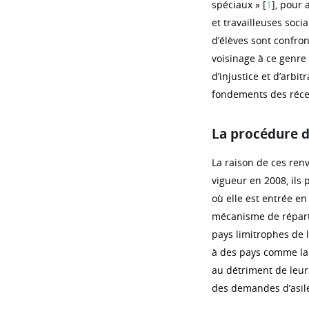
spéciaux » [
1
], pour 
et travailleuses soci
d’élèves sont confron
voisinage à ce genre 
d’injustice et d’arbi
fondements des récen
La procédure d
La raison de ces renv
vigueur en 2008, ils
où elle est entrée e
mécanisme de réparti
pays limitrophes de 
à des pays comme la 
au détriment de leur
des demandes d’asil