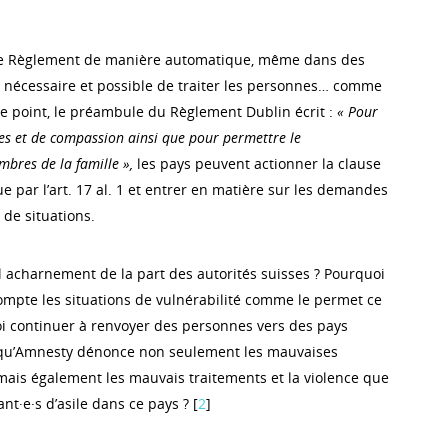
ce Règlement de manière automatique, même dans des
it nécessaire et possible de traiter les personnes… comme
e point, le préambule du Règlement Dublin écrit :
« Pour
es et de compassion ainsi que pour permettre le
res de la famille »,
les pays peuvent actionner la clause
e par l’art. 17 al. 1 et entrer en matière sur les demandes
 de situations.
l acharnement de la part des autorités suisses ? Pourquoi
mpte les situations de vulnérabilité comme le permet ce
i continuer à renvoyer des personnes vers des pays
s qu’Amnesty dénonce non seulement les mauvaises
 mais également les mauvais traitements et la violence que
nt·e·s d’asile dans ce pays ? [
2
]