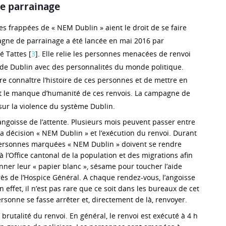
e parrainage
s frappées de « NEM Dublin » aient le droit de se faire
gne de parrainage a été lancée en mai 2016 par
é Tattes [
3
]. Elle relie les personnes menacées de renvoi
de Dublin avec des personnalités du monde politique.
aire connaître l’histoire de ces personnes et de mettre en
et le manque d’humanité de ces renvois. La campagne de
sur la violence du système Dublin.
l’angoisse de l’attente. Plusieurs mois peuvent passer entre
a décision « NEM Dublin » et l’exécution du renvoi. Durant
personnes marquées « NEM Dublin » doivent se rendre
 l’Office cantonal de la population et des migrations afin
nner leur « papier blanc », sésame pour toucher l’aide
ès de l’Hospice Général. A chaque rendez-vous, l’angoisse
en effet, il n’est pas rare que ce soit dans les bureaux de cet
ersonne se fasse arrêter et, directement de là, renvoyer.
a brutalité du renvoi. En général, le renvoi est exécuté à 4 h