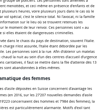
n groupe de policiers. Les personnes sont amenées à
uvent menottées, et ceci même en présence d’enfants et de
plusieurs heures, voire plusieurs jours dans le cas où le
r vol spécial, c’est le silence total. Ni l’avocat, ni la famille
information sur le lieu où se trouvent retenues les
sur le moment de leur renvoi. Ces personnes sont « au
 si elles étaient de dangereuses criminelles.
rrivée dans le chaos du pays de destination, souvent l’Italie.
 charge n’est assurée, l’Italie étant débordée par les
e. Les personnes sont à la rue. Afin d’obtenir un matelas
 chaud la nuit au sein d’un des centres d’accueil d’urgence
s caritatives, il faut se mettre dans la file d’attente dès 13
es sont abandonnées à elles-mêmes.
dramatique des femmes
 d’asile déposées en Suisse concernent d’avantage les
es (en 2016, sur les 27’207 nouvelles demandes d’asile
19’223 concernaient des hommes et 7’984 des femmes), la
ières est particulièrement alarmante. Motifs d’exil tant