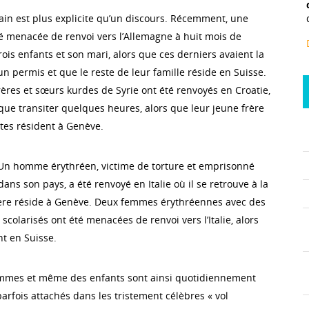
rain est plus explicite qu’un discours. Récemment, une
 menacée de renvoi vers l’Allemagne à huit mois de
rois enfants et son mari, alors que ces derniers avaient la
 un permis et que le reste de leur famille réside en Suisse.
frères et sœurs kurdes de Syrie ont été renvoyés en Croatie,
t que transiter quelques heures, alors que leur jeune frère
ntes résident à Genève.
 Un homme érythréen, victime de torture et emprisonné
ns son pays, a été renvoyé en Italie où il se retrouve à la
rère réside à Genève. Deux femmes érythréennes avec des
scolarisés ont été menacées de renvoi vers l’Italie, alors
nt en Suisse.
mes et même des enfants sont ainsi quotidiennement
arfois attachés dans les tristement célèbres « vol