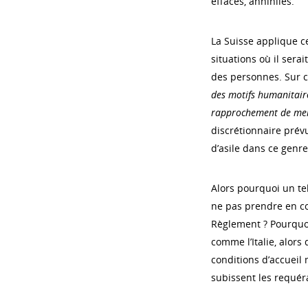
effacés, annihilés.
La Suisse applique 
situations où il sera
des personnes. Sur c
des motifs humanitair
rapprochement de memb
discrétionnaire prévu
d’asile dans ce genre
Alors pourquoi un te
ne pas prendre en co
Règlement ? Pourquo
comme l’Italie, alor
conditions d’accueil
subissent les requéra