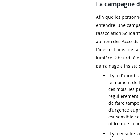
La campagne d
Afin que les personne
entendre, une campa
l’association Solidarit
au nom des Accords 
L’idée est ainsi de f
lumière l’absurdité 
parrainage a insisté 
Il y a d’abord 
le moment de l
ces mois, les 
régulièrement à
de faire tampo
d’urgence aupr
est sensible : 
office que la p
Il y a ensuite l