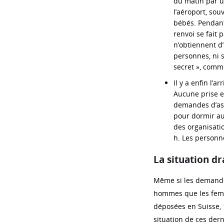
du matin par u
l’aéroport, so
bébés. Pendant 
renvoi se fait pa
n’obtiennent d’
personnes, ni 
secret », comme
Il y a enfin l’a
Aucune prise en
demandes d’asil
pour dormir au
des organisation
h. Les personn
La situation 
Même si les demandes
hommes que les femm
déposées en Suisse, 
situation de ces dern