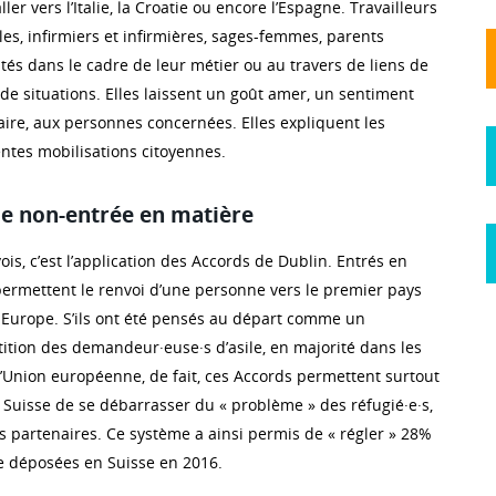
aller vers l’Italie, la Croatie ou encore l’Espagne. Travailleurs
ales, infirmiers et infirmières, sages-femmes, parents
tés dans le cadre de leur métier ou au travers de liens de
de situations. Elles laissent un goût amer, un sentiment
traire, aux personnes concernées. Elles expliquent les
tes mobilisations citoyennes.
e non-entrée en matière
ois, c’est l’application des Accords de Dublin. Entrés en
 permettent le renvoi d’une personne vers le premier pays
n Europe. S’ils ont été pensés au départ comme un
tion des demandeur·euse·s d’asile, en majorité dans les
l’Union européenne, de fait, ces Accords permettent surtout
Suisse de se débarrasser du « problème » des réfugié·e·s,
s partenaires. Ce système a ainsi permis de « régler » 28%
e déposées en Suisse en 2016.