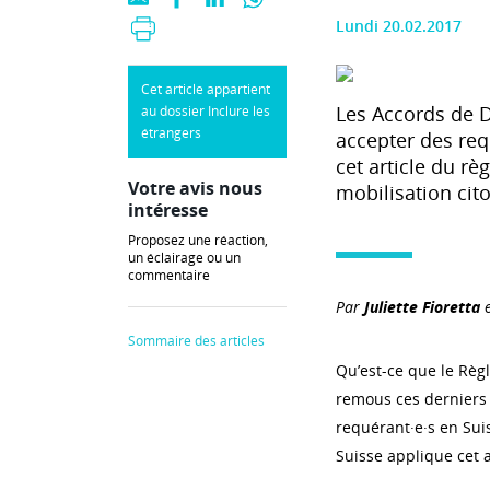
Lundi 20.02.2017
Cet article appartient
Les Accords de D
au dossier Inclure les
étrangers
accepter des req
cet article du rè
Votre avis nous
mobilisation cit
intéresse
Proposez une réaction,
un éclairage ou un
commentaire
Par
Juliette Fioretta
Sommaire des articles
Qu’est-ce que le Règ
remous ces derniers m
requérant·e·s en Sui
Suisse applique cet 