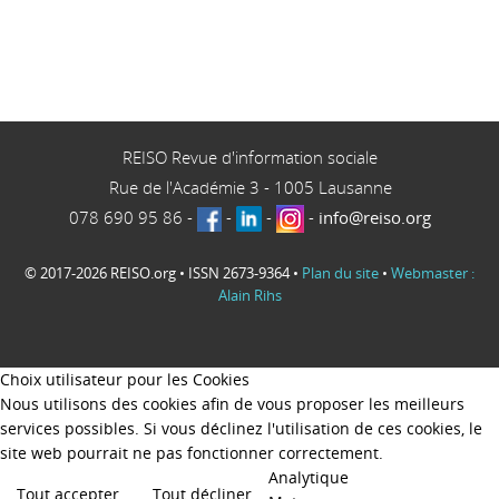
REISO Revue d'information sociale
Rue de l'Académie 3
-
1005
Lausanne
078 690 95 86
-
-
-
-
info@reiso.org
© 2017-2026 REISO.org • ISSN 2673-9364 •
Plan du site
•
Webmaster :
Alain Rihs
Choix utilisateur pour les Cookies
Nous utilisons des cookies afin de vous proposer les meilleurs
services possibles. Si vous déclinez l'utilisation de ces cookies, le
site web pourrait ne pas fonctionner correctement.
Analytique
Tout accepter
Tout décliner