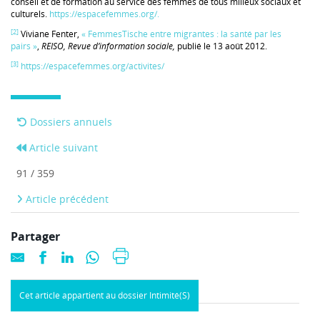
conseil et de formation au service des femmes de tous milieux sociaux et
culturels.
https://espacefemmes.org/.
[2]
Viviane Fenter,
« FemmesTische entre migrantes : la santé par les
pairs »
,
REISO, Revue d’information sociale,
publié le 13 août 2012.
[3]
https://espacefemmes.org/activites/
Dossiers annuels
Article suivant
91 / 359
Article précédent
Partager
Cet article appartient au dossier Intimité(S)