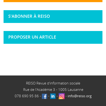
S'ABONNER À REISO
PROPOSER UN ARTICLE
REISO Revue d'information sociale
Rue de l'Académie 3
-
1005
Lausanne
078 690 95 86
-
-
-
-
info@reiso.org