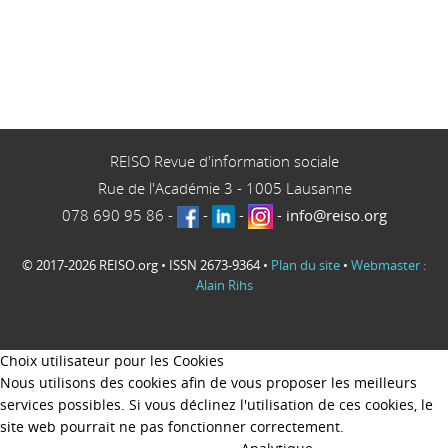
REISO Revue d'information sociale
Rue de l'Académie 3
-
1005
Lausanne
078 690 95 86
-
-
-
-
info@reiso.org
© 2017-2026 REISO.org • ISSN 2673-9364 •
Plan du site
•
Webmaster :
Alain Rihs
Choix utilisateur pour les Cookies
Nous utilisons des cookies afin de vous proposer les meilleurs
services possibles. Si vous déclinez l'utilisation de ces cookies, le
site web pourrait ne pas fonctionner correctement.