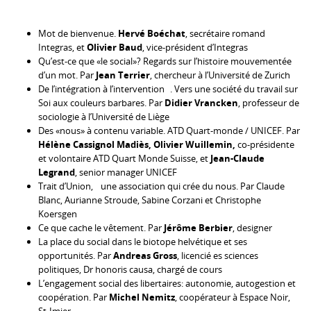
Mot de bienvenue.
Hervé Boéchat
, secrétaire romand
Integras, et
Olivier Baud
, vice-président d’Integras
Qu’est-ce que «le social»? Regards sur l’histoire mouvementée
d’un mot. Par
Jean Terrier
, chercheur à l’Université de Zurich
De l’intégration à l’intervention . Vers une société du travail sur
Soi aux couleurs barbares. Par
Didier Vrancken
, professeur de
sociologie à l’Université de Liège
Des «nous» à contenu variable. ATD Quart-monde / UNICEF. Par
Hélène Cassignol Madiès, Olivier Wuillemin,
co-présidente
et volontaire ATD Quart Monde Suisse, et
Jean-Claude
Legrand
, senior manager UNICEF
Trait d’Union, une association qui crée du nous. Par Claude
Blanc, Aurianne Stroude, Sabine Corzani et Christophe
Koersgen
Ce que cache le vêtement. Par
Jérôme Berbier
, designer
La place du social dans le biotope helvétique et ses
opportunités. Par
Andreas Gross
, licencié es sciences
politiques, Dr honoris causa, chargé de cours
L’engagement social des libertaires: autonomie, autogestion et
coopération. Par
Michel Nemitz
, coopérateur à Espace Noir,