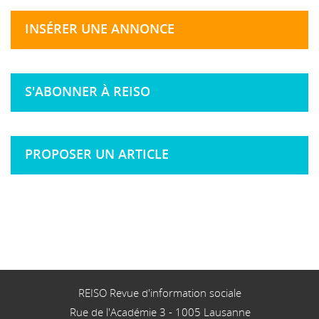
INSÉRER UNE ANNONCE
S'ABONNER À REISO
PROPOSER UN ARTICLE
REISO Revue d'information sociale
Rue de l'Académie 3
-
1005
Lausanne