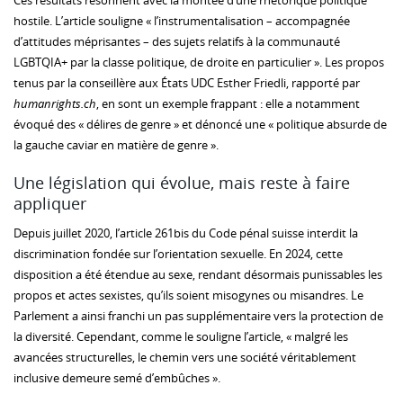
Ces résultats résonnent avec la montée d’une rhétorique politique
hostile. L’article souligne « l’instrumentalisation – accompagnée
d’attitudes méprisantes – des sujets relatifs à la communauté
LGBTQIA+ par la classe politique, de droite en particulier ». Les propos
tenus par la conseillère aux États UDC Esther Friedli, rapporté par
humanrights.ch
, en sont un exemple frappant : elle a notamment
évoqué des « délires de genre » et dénoncé une « politique absurde de
la gauche caviar en matière de genre ».
Une législation qui évolue, mais reste à faire
appliquer
Depuis juillet 2020, l’article 261bis du Code pénal suisse interdit la
discrimination fondée sur l’orientation sexuelle. En 2024, cette
disposition a été étendue au sexe, rendant désormais punissables les
propos et actes sexistes, qu’ils soient misogynes ou misandres. Le
Parlement a ainsi franchi un pas supplémentaire vers la protection de
la diversité. Cependant, comme le souligne l’article, « malgré les
avancées structurelles, le chemin vers une société véritablement
inclusive demeure semé d’embûches ».