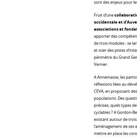
sont des enjeux pour les
Fruit d’une
collaborati
occidentale et d’Auve
associations et fonda
apporter des compétenc
de trois modules : se la
et oser des pistes d’int
périmètre du Grand Gen
Vernier.
A Annemasse, les partic
réflexions liées au dév
CEVA, en proposant des 
populations. Des questio
précises, quels types d
cyclables ? A Gordon-Ben
existant autour de trois 
l’aménagement de ses es
mettre en place les con