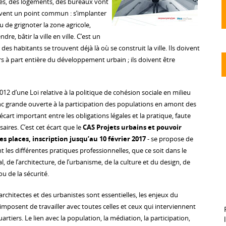
es, des logements, des bureaux vont
uvent un point commun : s’implanter
eu de grignoter la zone agricole,
dre, bâtir la ville en ville. C’est un
es habitants se trouvent déjà là où se construit la ville. Ils doivent
s à part entière du développement urbain ; ils doivent être
12 d’une Loi relative à la politique de cohésion sociale en milieu
nc grande ouverte à la participation des populations en amont des
 écart important entre les obligations légales et la pratique, faute
ires. C’est cet écart que le
CAS Projets urbains et pouvoir
es places, inscription jusqu’au 10 février 2017
- se propose de
 les différentes pratiques professionnelles, que ce soit dans le
, de l’architecture, de l’urbanisme, de la culture et du design, de
ou de la sécurité.
rchitectes et des urbanistes sont essentielles, les enjeux du
posent de travailler avec toutes celles et ceux qui interviennent
rtiers. Le lien avec la population, la médiation, la participation,