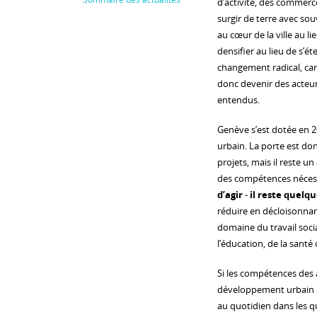
d’activité, des commerc
surgir de terre avec so
au cœur de la ville au li
densifier au lieu de s’éten
changement radical, car d
donc devenir des acteur
entendus.
Genève s’est dotée en 20
urbain. La porte est do
projets, mais il reste un
des compétences nécessa
d’agir
-
il reste quelqu
réduire en décloisonnant
domaine du travail social
l’éducation, de la santé 
Si les compétences des a
développement urbain im
au quotidien dans les qua