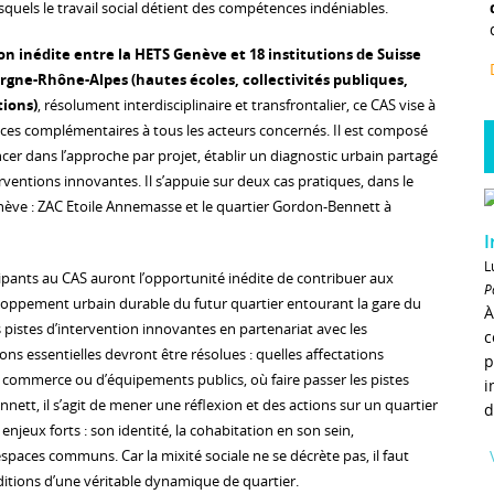
quels le travail social détient des compétences indéniables.
on inédite entre la HETS Genève et 18 institutions de Suisse
rgne-Rhône-Alpes (hautes écoles, collectivités publiques,
tions)
, résolument interdisciplinaire et transfrontalier, ce CAS vise à
es complémentaires à tous les acteurs concernés. Il est composé
ncer dans l’approche par projet, établir un diagnostic urbain partagé
erventions innovantes. Il s’appuie sur deux cas pratiques, dans le
ève : ZAC Etoile Annemasse et le quartier Gordon-Bennett à
I
L
ipants au CAS auront l’opportunité inédite de contribuer aux
P
eloppement urbain durable du futur quartier entourant la gare du
À
pistes d’intervention innovantes en partenariat avec les
c
ns essentielles devront être résolues : quelles affectations
p
e commerce ou d’équipements publics, où faire passer les pistes
i
nett, il s’agit de mener une réflexion et des actions sur un quartier
d
enjeux forts : son identité, la cohabitation en son sein,
paces communs. Car la mixité sociale ne se décrète pas, il faut
ditions d’une véritable dynamique de quartier.