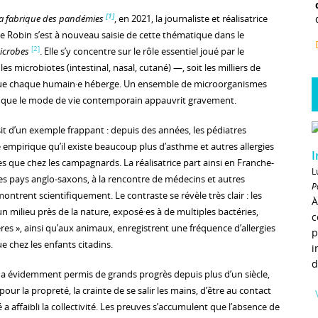
[1]
a fabrique des pandémies
, en 2021, la journaliste et réalisatrice
 Robin s’est à nouveau saisie de cette thématique dans le
[2]
microbes
. Elle s’y concentre sur le rôle essentiel joué par le
es microbiotes (intestinal, nasal, cutané) —, soit les milliers de
 que chaque humain·e héberge. Un ensemble de microorganismes
 que le mode de vie contemporain appauvrit gravement.
it d’un exemple frappant : depuis des années, les pédiatres
mpirique qu’il existe beaucoup plus d’asthme et autres allergies
I
les que chez les campagnards. La réalisatrice part ainsi en Franche-
L
es pays anglo-saxons, à la rencontre de médecins et autres
P
ontrent scientifiquement. Le contraste se révèle très clair : les
À
n milieu près de la nature, exposé·es à de multiples bactéries,
c
es », ainsi qu’aux animaux, enregistrent une fréquence d’allergies
p
 chez les enfants citadins.
i
d
ne a évidemment permis de grands progrès depuis plus d’un siècle,
our la propreté, la crainte de se salir les mains, d’être au contact
té a affaibli la collectivité. Les preuves s’accumulent que l’absence de