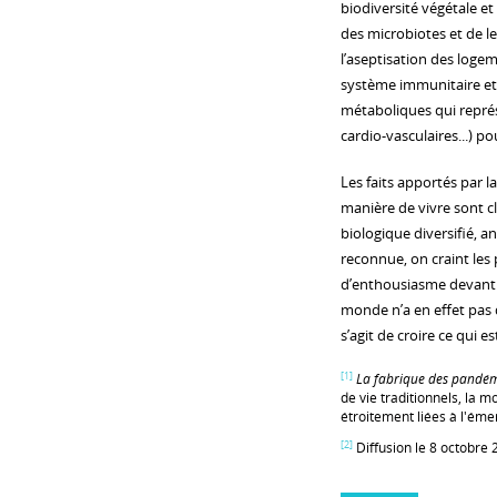
biodiversité végétal
des microbiotes et de l
l’aseptisation des logem
système immunitaire et 
métaboliques qui représ
cardio-vasculaires...) p
Les faits apportés par l
manière de vivre sont cl
biologique diversifié, a
reconnue, on craint les
d’enthousiasme devant l
monde n’a en effet pas d’
s’agit de croire ce qui e
[1]
La fabrique des pandém
de vie traditionnels, la m
étroitement liées à l'ém
[2]
Diffusion le 8 octobre