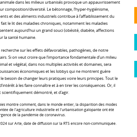
e et animale dans les milieux urbanisés provoque un appauvrissement
eur composition/diversité. Le bétonnage, l’hyper-hygiénisme,
ents et des aliments industriels contribue à l’affaiblissement du
fait le lit des maladies chroniques, notamment les maladies
entent aujourd’hui un grand souci (obésité, diabète, affections
our la santé humaine.
a recherche sur les effets défavorables, pathogènes, de notre
airs. Si on veut croire que l’importance fondamentale d’un milieu
nimal et végétal, dans nos multiples activités et domaines, sera
 puissances économiques et les lobbys qui ne montrent guère
e besoin de changer leurs pratiques voire leurs principes. Tout le
intérêt à les faire connaître et à en tirer les conséquences. Or, il
st scientifiquement démontré, et d’agir.
ies
montre comment, dans le monde entier, la disparition des modes
ontée de l'agriculture industrielle et l'urbanisation galopante ont été
ergence de la pandémie de coronavirus.
 2024 sur Arte, date de diffusion sur la RTS encore non-communiquée.