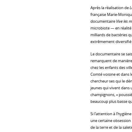
Après la réalisation de
L
française Marie-Monique
documentaire
Vive les 
microbiote — en réalité l
milliards de bactéries
extrêmement diversifié
Le documentaire se sais
remarquent de manière e
chez les enfants des vil
Comté voisine et dans l
chercheur·ses qui le dém
jeunes qui vivent dans u
champignons, « poussièr
beaucoup plus basse que
Si l’attention à l’hygiè
une certaine obsession p
de la terre et de la sale