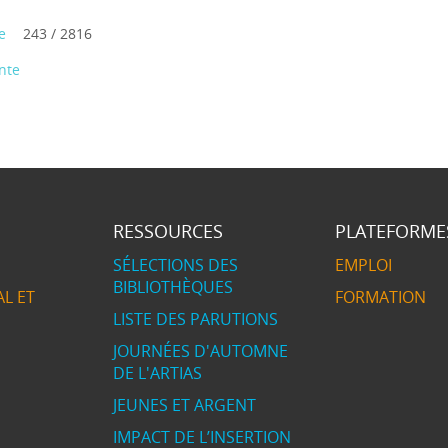
e
243 / 2816
nte
RESSOURCES
PLATEFORME
SÉLECTIONS DES
EMPLOI
BIBLIOTHÈQUES
L ET
FORMATION
LISTE DES PARUTIONS
JOURNÉES D'AUTOMNE
DE L'ARTIAS
JEUNES ET ARGENT
IMPACT DE L’INSERTION