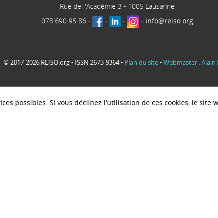
Rue de l'Académie 3
-
1005
Lausanne
078 690 95 86
-
-
-
-
info@reiso.org
© 2017-2026 REISO.org • ISSN 2673-9364 •
Plan du site
•
Webmaster : Alain 
ces possibles. Si vous déclinez l'utilisation de ces cookies, le sit