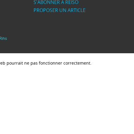
S'ABONNER À REISO
PROPOSER UN ARTICLE
Rihs
e web pourrait ne pas fonctionner correctement.