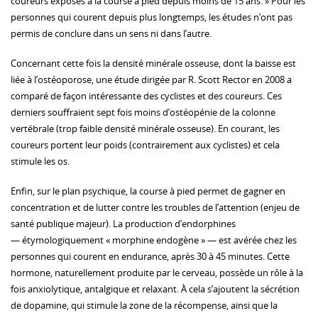
coureurs exposés à la course à pied depuis moins de 15 ans. » Pour les
personnes qui courent depuis plus longtemps, les études n’ont pas
permis de conclure dans un sens ni dans l’autre.
Concernant cette fois la densité minérale osseuse, dont la baisse est
liée à l’ostéoporose, une étude dirigée par R. Scott Rector en 2008 a
comparé de façon intéressante des cyclistes et des coureurs. Ces
derniers souffraient sept fois moins d’ostéopénie de la colonne
vertébrale (trop faible densité minérale osseuse). En courant, les
coureurs portent leur poids (contrairement aux cyclistes) et cela
stimule les os.
Enfin, sur le plan psychique, la course à pied permet de gagner en
concentration et de lutter contre les troubles de l’attention (enjeu de
santé publique majeur). La production d’endorphines
— étymologiquement « morphine endogène » — est avérée chez les
personnes qui courent en endurance, après 30 à 45 minutes. Cette
hormone, naturellement produite par le cerveau, possède un rôle à la
fois anxiolytique, antalgique et relaxant. À cela s’ajoutent la sécrétion
de dopamine, qui stimule la zone de la récompense, ainsi que la