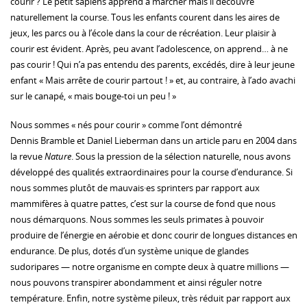
courir ? Le petit sapiens apprend à marcher mais il découvre
naturellement la course. Tous les enfants courent dans les aires de
jeux, les parcs ou à l’école dans la cour de récréation. Leur plaisir à
courir est évident. Après, peu avant l’adolescence, on apprend… à ne
pas courir ! Qui n’a pas entendu des parents, excédés, dire à leur jeune
enfant « Mais arrête de courir partout ! » et, au contraire, à l’ado avachi
sur le canapé, « mais bouge-toi un peu ! »
Nous sommes « nés pour courir » comme l’ont démontré
Dennis Bramble et Daniel Lieberman dans un article paru en 2004 dans
la revue
Nature
. Sous la pression de la sélection naturelle, nous avons
développé des qualités extraordinaires pour la course d’endurance. Si
nous sommes plutôt de mauvais·es sprinters par rapport aux
mammifères à quatre pattes, c’est sur la course de fond que nous
nous démarquons. Nous sommes les seuls primates à pouvoir
produire de l’énergie en aérobie et donc courir de longues distances en
endurance. De plus, dotés d’un système unique de glandes
sudoripares — notre organisme en compte deux à quatre millions —
nous pouvons transpirer abondamment et ainsi réguler notre
température. Enfin, notre système pileux, très réduit par rapport aux