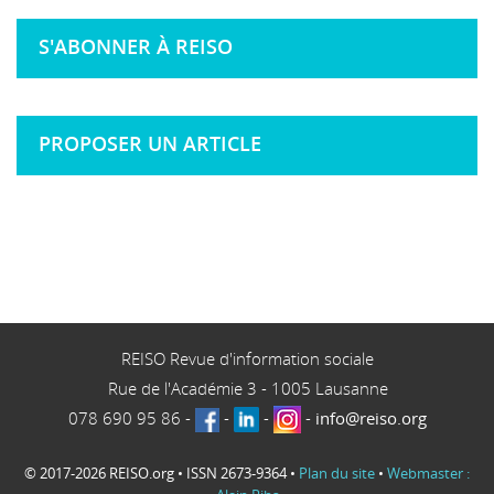
S'ABONNER À REISO
PROPOSER UN ARTICLE
REISO Revue d'information sociale
Rue de l'Académie 3
-
1005
Lausanne
078 690 95 86
-
-
-
-
info@reiso.org
© 2017-2026 REISO.org • ISSN 2673-9364 •
Plan du site
•
Webmaster :