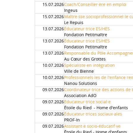
15.07.2026
Coach/Conseiller·ère en emploi
Ingeus
15.07.2026
Maître·sse socioprofessionnel·le cu
Le Repuis
13.07.2026
Éducateur·trice ES/HES
Fondation Petitmaître
13.07.2026
Éducateur·trice ES/HES
Fondation Petitmaître
13.07.2026
Responsable du Pôle Accompagn
Au Cœur des Grottes
10.07.2026
Spécialiste en intégration
Ville de Bienne
10.07.2026
Professionnels·les de l'enfance r
Nanou Solutions
09.07.2026
Coordinateur·trice des actions de 
Association AdO
09.07.2026
Éducateur·trice social·e
Étoile du Ried - Home d'enfants
09.07.2026
Éducateur·trices sociaux·ales
PROF-In
09.07.2026
Assistant·e socio-éducatif·ve
Étoile du Ried - Home d'enfants