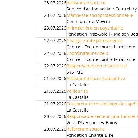
23.07.2026
Assistant·e social·e
Service d’action sociale Courtelary
23.07.2026
Maître·sse socioprofessionnel·le
Commune de Meyrin
23.07.2026
Infirmier·ère en psychiatrie
Fondation Praz-Soleil - Maison Bét
22.07.2026
Chargé·e·x de permanence
Centre - Écoute contre le racisme
22.07.2026
Coordinateur·trice·x
Centre - Écoute contre le racisme
22.07.2026
Responsable administratif·ve
SYSTMD
21.07.2026
Assistant·e socio-éducatif·ve
La Castalie
21.07.2026
Veilleur·se
La Castalie
21.07.2026
Educateur·trices sociaux·ales spéc
La Castalie
20.07.2026
Responsable Secteur quartiers et a
Ville d’Yverdon-les-Bains
20.07.2026
Référent·e social·e
Fondation Chante-Bise