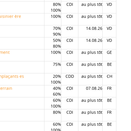
80%
CDI
au plus tôt
VD
100%
isinier·ère
100%
CDI
au plus tôt
VD
70%
CDI
14.08.26
VD
90%
50%
CDI
14.08.26
VD
80%
ement
100%
CDI
au plus tôt
GE
75%
CDI
au plus tôt
BE
emplaçants·es
20%
CDD
au plus tôt
CH
100%
terrain
40%
CDI
07.08.26
FR
60%
60%
CDI
au plus tôt
BE
100%
80%
CDI
au plus tôt
FR
60%
CDI
au plus tôt
BE
100%