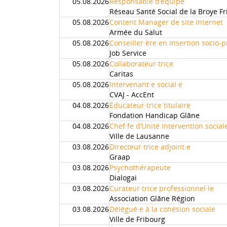
05.08.2026
Responsable d’équipe
Réseau Santé Social de la Broye F
05.08.2026
Content Manager de site Internet
Armée du Salut
05.08.2026
Conseiller·ère en insertion socio-
Job Service
05.08.2026
Collaborateur·trice
Caritas
05.08.2026
Intervenant·e social·e
CVAJ - AccEnt
04.08.2026
Éducateur·trice titulaire
Fondation Handicap Glâne
04.08.2026
Chef·fe d’Unité intervention social
Ville de Lausanne
03.08.2026
Directeur·trice adjoint·e
Graap
03.08.2026
Psychothérapeute
Dialogai
03.08.2026
Curateur·trice professionnel·le
Association Glâne Région
03.08.2026
Délégué·e à la cohésion sociale
Ville de Fribourg