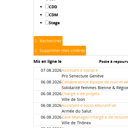
CDD
CDM
Stage
Rechercher
Supprimer mes critères
Mis en ligne le
Poste à repourv
07.08.2026
Assistant·e social·e
Pro Senectute Genève
06.08.2026
Collaboratrice équipe de nuit et 
Solidarité femmes Bienne & Régio
06.08.2026
Chargé·e de projets
Ville de Sion
06.08.2026
Assistant·e socio-éducatif·ve
Armée du Salut
06.08.2026
Case Manager/chargé·e de mission
Ville de Thônex