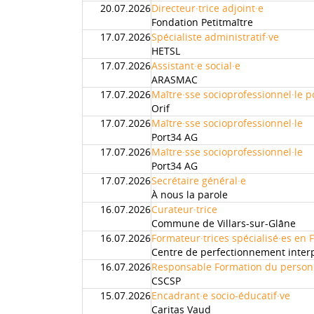
20.07.2026
Directeur·trice adjoint·e
Fondation Petitmaître
17.07.2026
Spécialiste administratif·ve
HETSL
17.07.2026
Assistant·e social·e
ARASMAC
17.07.2026
Maître·sse socioprofessionnel·le p
Orif
17.07.2026
Maître·sse socioprofessionnel·le
Port34 AG
17.07.2026
Maître·sse socioprofessionnel·le
Port34 AG
17.07.2026
Secrétaire général·e
À nous la parole
16.07.2026
Curateur·trice
Commune de Villars-sur-Glâne
16.07.2026
Formateur·trices spécialisé·es en 
Centre de perfectionnement inter
16.07.2026
Responsable Formation du person
CSCSP
15.07.2026
Encadrant·e socio-éducatif·ve
Caritas Vaud