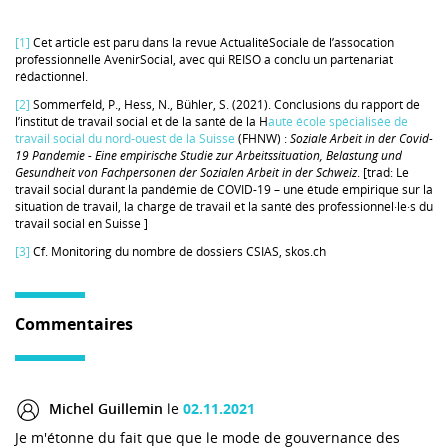
[1]
Cet article est paru dans la revue ActualitéSociale de l’assocation
professionnelle AvenirSocial, avec qui REISO a conclu un partenariat
rédactionnel.
[2]
Sommerfeld, P., Hess, N., Bühler, S. (2021). Conclusions du rapport de
l’institut de travail social et de la santé de la H
aute école spécialisée de
travail social du nord-ouest de la Suisse
(FHNW) :
Soziale Arbeit in der Covid-
19 Pandemie - Eine empirische Studie zur Arbeitssituation, Belastung und
Gesundheit von Fachpersonen der Sozialen Arbeit in der Schweiz
. [trad: Le
travail social durant la pandémie de COVID-19 – une étude empirique sur la
situation de travail, la charge de travail et la santé des professionnel·le·s du
travail social en Suisse ]
[3]
Cf. Monitoring du nombre de dossiers CSIAS, skos.ch
Commentaires
Michel Guillemin
le
02.11.2021
Je m'étonne du fait que que le mode de gouvernance des