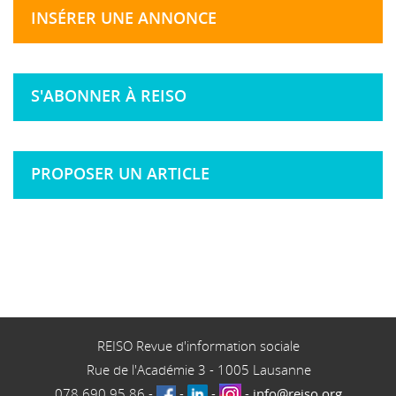
INSÉRER UNE ANNONCE
S'ABONNER À REISO
PROPOSER UN ARTICLE
REISO Revue d'information sociale
Rue de l'Académie 3
-
1005
Lausanne
078 690 95 86
-
-
-
-
info@reiso.org