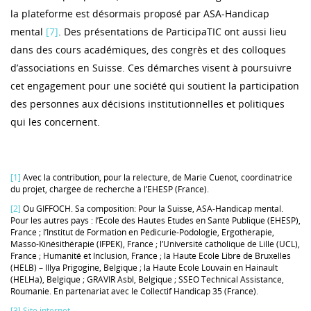
la plateforme est désormais proposé par ASA-Handicap
mental
[7]
. Des présentations de ParticipaTIC ont aussi lieu
dans des cours académiques, des congrès et des colloques
d’associations en Suisse. Ces démarches visent à poursuivre
cet engagement pour une société qui soutient la participation
des personnes aux décisions institutionnelles et politiques
qui les concernent.
[1]
Avec la contribution, pour la relecture, de Marie Cuenot, coordinatrice
du projet, chargée de recherche à l’EHESP (France).
[2]
Ou GIFFOCH. Sa composition: Pour la Suisse, ASA-Handicap mental.
Pour les autres pays : l’Ecole des Hautes Etudes en Santé Publique (EHESP),
France ; l’Institut de Formation en Pédicurie-Podologie, Ergothérapie,
Masso-Kinésithérapie (IFPEK), France ; l’Université catholique de Lille (UCL),
France ; Humanité et Inclusion, France ; la Haute Ecole Libre de Bruxelles
(HELB) – Illya Prigogine, Belgique ; la Haute Ecole Louvain en Hainault
(HELHa), Belgique ; GRAVIR Asbl, Belgique ; SSEO Technical Assistance,
Roumanie. En partenariat avec le Collectif Handicap 35 (France).
[3]
Site internet